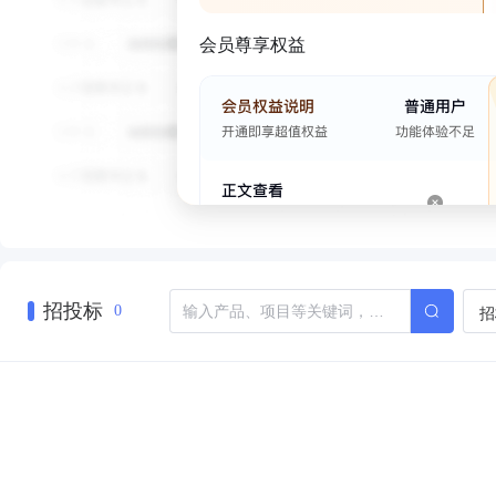
会员尊享权益
招投标
招
0