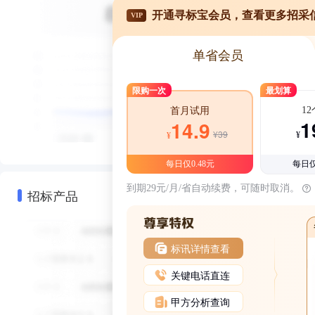
开通寻标宝会员，查看更多招采
VIP
单省会员
限购一次
最划算
1
首月试用
1
14.9
¥39
¥
¥
每日仅0.48元
每日仅
到期29元/月/省自动续费，可随时取消。
招标产品
标讯详情查看
关键电话直连
甲方分析查询