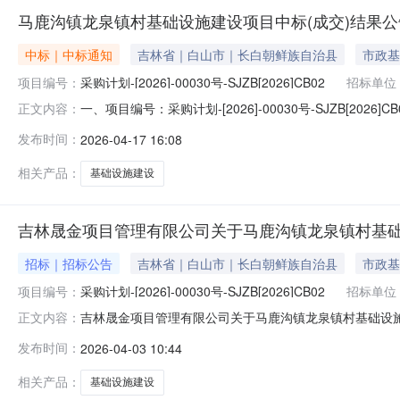
马鹿沟镇龙泉镇村基础设施建设项目中标(成交)结果公
中标｜中标通知
吉林省｜白山市｜长白朝鲜族自治县
市政基
项目编号：
采购计划-[2026]-00030号-SJZB[2026]CB02
招标单位
一、项目编号：采购计划-[2026]-00030号-SJZB
正文内容：
标（成交）金额评审总得分1吉林省中邦建设工程有限公司吉林省
发布时间：
2026-04-17 16:08
四、主要标的信息工程类主要标的信息：序号标项名称标
相关产品：
基础设施建设
吉林晟金项目管理有限公司关于马鹿沟镇龙泉镇村基
招标｜招标公告
吉林省｜白山市｜长白朝鲜族自治县
市政基
项目编号：
采购计划-[2026]-00030号-SJZB[2026]CB02
招标单位
吉林晟金项目管理有限公司关于马鹿沟镇龙泉镇村基础设
正文内容：
获取采购文件，并于2026年04月17日09:00（北京时间）
发布时间：
2026-04-03 10:44
基础设施建设项目采购方式：竞争性磋商预算金额（元）：3
相关产品：
基础设施建设