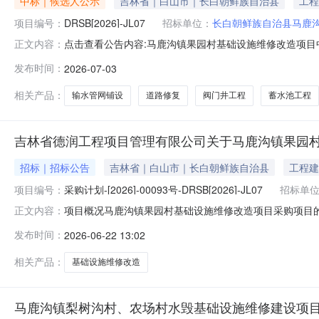
中标｜候选人公示
吉林省｜白山市｜长白朝鲜族自治县
工程
项目编号：
DRSB[2026]-JL07
招标单位：
长白朝鲜族自治县马鹿
点击查看公告内容:马鹿沟镇果园村基础设施维修改造项目中
正文内容：
发布时间：
2026-07-03
相关产品：
输水管网铺设
道路修复
阀门井工程
蓄水池工程
吉林省德润工程项目管理有限公司关于马鹿沟镇果园
招标｜招标公告
吉林省｜白山市｜长白朝鲜族自治县
工程建
项目编号：
采购计划-[2026]-00093号-DRSB[2026]-JL07
招标单
项目概况马鹿沟镇果园村基础设施维修改造项目采购项目的潜
正文内容：
基本情况项目编号：采购计划-[2026]-00093号-DRS
发布时间：
2026-06-22 13:02
（元）：1484689.7采购需求：标项名称：合同包一数
相关产品：
基础设施维修改造
马鹿沟镇梨树沟村、农场村水毁基础设施维修建设项目(Y