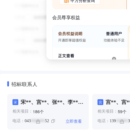
甲方分析查询
会员尊享权益
招标联系人
宋**、宫**、张**、李**、
宫**、宫*
宋
宫
汲**、汲**、汲**、王**
个
个
186
59
相关项目：
相关项目：
立即查看
电话：
043
52
电话：
139
3
*******
******