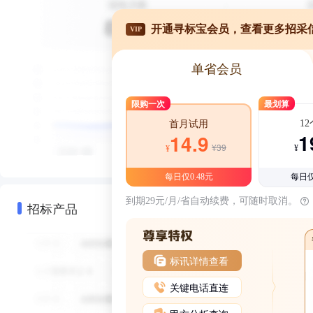
开通寻标宝会员，查看更多招采
VIP
单省会员
限购一次
最划算
1
首月试用
1
14.9
¥39
¥
¥
每日仅0.48元
每日仅
到期29元/月/省自动续费，可随时取消。
招标产品
标讯详情查看
关键电话直连