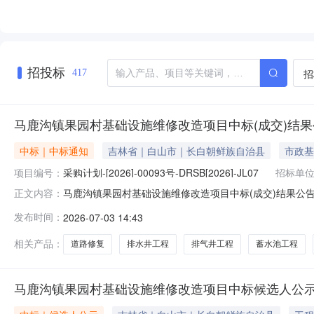
招投标
招
417
马鹿沟镇果园村基础设施维修改造项目中标(成交)结果
中标｜中标通知
吉林省｜白山市｜长白朝鲜族自治县
市政基
项目编号：
采购计划-[2026]-00093号-DRSB[2026]-JL07
招标单
马鹿沟镇果园村基础设施维修改造项目中标(成交)结果公告一、项
正文内容：
中标（成交）信息1.中标结果：序号供应商名称供应商地
发布时间：
2026-07-03 14:43
1482200（元）96.02.废标结果:序号标项名称
相关产品：
道路修复
排水井工程
排气井工程
蓄水池工程
马鹿沟镇果园村基础设施维修改造项目中标候选人公