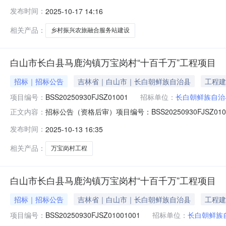
站建设项目发布日期：2025-10-17招标人名称:长白朝
发布时间：
2025-10-17 14:16
乡村振兴农旅融合服务站建设项目-长发改和工信审批字(202
相关产品：
乡村振兴农旅融合服务站建设
白山市长白县马鹿沟镇万宝岗村“十百千万”工程项目
招标｜招标公告
吉林省｜白山市｜长白朝鲜族自治县
工程建
项目编号：
BSS20250930FJSZ01001
招标单位：
长白朝鲜族自治
招标公告（资格后审）项目编号：BSS20250930FJ
正文内容：
息化局以长发改和工信审批字【2025】6号文件、长白朝
发布时间：
2025-10-13 16:35
民*府。建设资金为申请*府一般债券和地**府配套解决
相关产品：
万宝岗村工程
白山市长白县马鹿沟镇万宝岗村“十百千万”工程项目
招标｜招标公告
吉林省｜白山市｜长白朝鲜族自治县
工程建
项目编号：
BSS20250930FJSZ01001001
招标单位：
长白朝鲜族