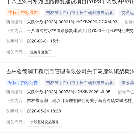
十八道沟村水毁道路修复建设项目(Y023十河线)中标(
中标｜中标通知
吉林省｜白山市｜长白朝鲜族自治县
交通运
项目编号：
采购计划-[2026]-00061号-HCZB2026-CCXM-03
招标
十八道沟村水毁道路修复建设项目(Y023十河线)中标(成交)结
正文内容：
项目(Y023十河线)三、中标（成交）信息1.中标结果
发布时间：
2026-06-01 15:51
价：739778.95（元）89.672.废标结果:序号
相关产品：
道路修复施工
吉林省德润工程项目管理有限公司关于马鹿沟镇梨树沟村
招标｜招标公告
吉林省｜白山市｜长白朝鲜族自治县
市政基
项目编号：
采购计划-[2026]-00073号-DRSB[2026]-JL05
招标单
吉林省德润工程项目管理有限公司关于马鹿沟镇梨树沟村、
正文内容：
水毁基础设施维修建设项目（Y005长二线、C088长小线
发布时间：
2026-05-24 18:28
件。一、项目基本情况项目编号：采购计划-[2026]-0007
相关产品：
水毁基础设施维修