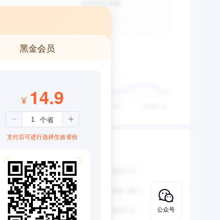
黑金会员
14.9
¥
支付后可进行选择生效省份
公众号