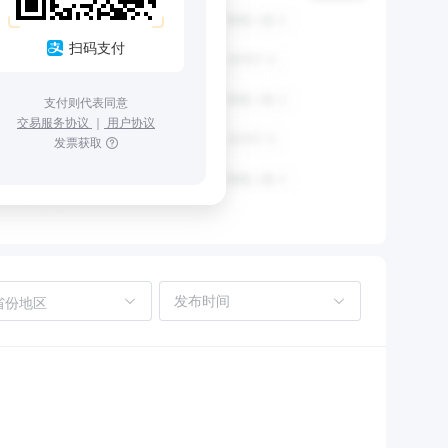
扫码支付
支付则代表同意
交易服务协议
｜
用户协议
发票获取
省份地区