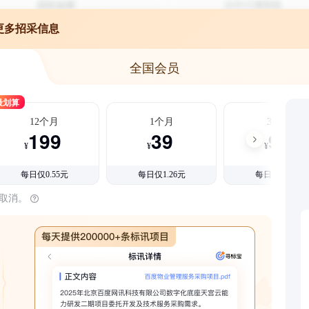
更多招采信息
全国会员
最划算
12个月
1个月
3个月
199
39
99
¥
¥
¥
每日仅0.55元
每日仅1.26元
每日仅1.08元
时取消。