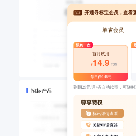
开通寻标宝会员，查看
VIP
单省会员
限购一次
首月试用
14.9
¥39
¥
每日仅0.48元
到期29元/月/省自动续费，可随
招标产品
标讯详情查看
关键电话直连