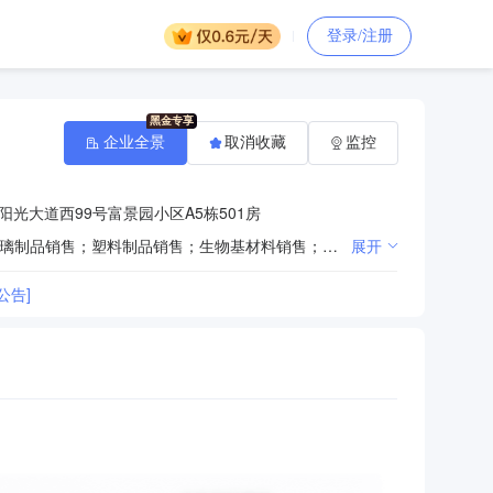
登录/注册
企业全景
取消收藏
监控
光大道西99号富景园小区A5栋501房
一般项目：生物化工产品技术研发；专用化学产品销售（不含危险化学品）；实验分析仪器销售；技术玻璃制品销售；塑料制品销售；生物基材料销售；医护人员防护用品零售（除依法须经批准的项目外，凭营业执照依法自主开展经营活动）
展开
公告]