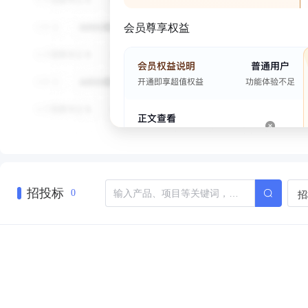
会员尊享权益
招投标
招
0