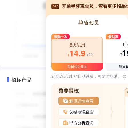
开通寻标宝会员，查看更多招采
VIP
单省会员
限购一次
最划算
1
首月试用
1
14.9
¥39
¥
¥
每日仅0.48元
每日仅
到期29元/月/省自动续费，可随时取消。
招标产品
标讯详情查看
关键电话直连
甲方分析查询