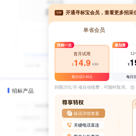
开通寻标宝会员，查看更多招采
VIP
单省会员
限购一次
最划算
1
首月试用
1
14.9
¥39
¥
¥
每日仅0.48元
每日仅
到期29元/月/省自动续费，可随时取消。
招标产品
标讯详情查看
关键电话直连