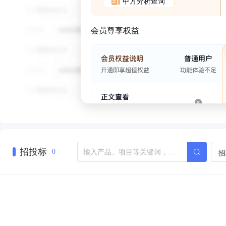
甲方分析查询
会员尊享权益
招投标
招
0