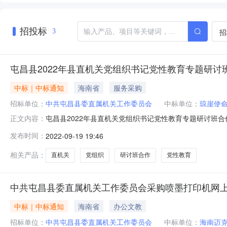
招投标
招
3
屯昌县2022年县直机关党组织书记党性教育专题研讨
中标｜中标通知
海南省
服务采购
招标单位：
中共屯昌县委直属机关工作委员会
中标单位：
琼崖使命
屯昌县2022年县直机关党组织书记党性教育专题研讨班
正文内容：
后，公告期限内共收到4份响应文件。经审查，均符合遴选
发布时间：
2022-09-19 19:46
党组织书记党性教育专题研讨班项目合作机构为：琼崖使命（
公开询价单位提出。询价单
相关产品：
直机关
党组织
研讨班合作
党性教育
中共屯昌县委直属机关工作委员会采购喷墨打印机网
中标｜中标通知
海南省
办公文教
招标单位：
中共屯昌县委直属机关工作委员会
中标单位：
海南迈