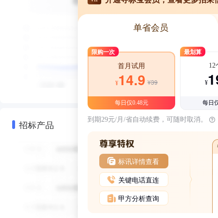
单省会员
限购一次
最划算
1
首月试用
1
14.9
¥39
¥
¥
每日仅0.48元
每日仅
到期29元/月/省自动续费，可随时取消。
招标产品
标讯详情查看
关键电话直连
甲方分析查询