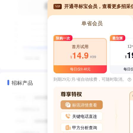
开通寻标宝会员，查看更多招采
VIP
单省会员
限购一次
最划算
1
首月试用
1
14.9
¥39
¥
¥
每日仅0.48元
每日仅
到期29元/月/省自动续费，可随时取消。
招标产品
标讯详情查看
关键电话直连
甲方分析查询