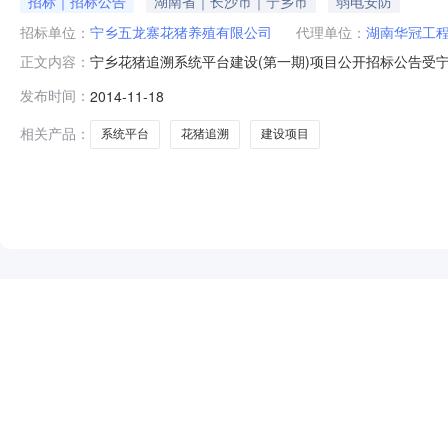
招标｜招标公告
湖南省｜长沙市｜宁乡市
弱电安防
招标单位：
宁乡五龙寨花猪养殖有限公司
代理单位：
湖南华冠工
宁乡花猪追溯系统平台建设(第一期)项目公开招标公告受
正文内容：
公告如下：1、采购项目名称：宁乡花猪追溯系统平台建设(第一期
发布时间：
2014-11-18
内容：⑴宁乡花猪追溯管理系统、展示分析及决策管理系
品备件、运输、
相关产品：
系统平台
花猪追溯
建设项目
NEW
HOT
5折起