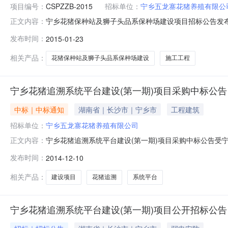
项目编号：
CSPZZB-2015
招标单位：
宁乡五龙寨花猪养殖有限公
宁乡花猪保种站及狮子头品系保种场建设项目招标公告发布时间：
正文内容：
地区：湖南省招标产品：所属行业：;建筑工程;招标编号：CS
发布时间：
2015-01-23
批准建设并核准为公开招标，项目已具备招标条件。我公
相关产品：
花猪保种站及狮子头品系保种场建设
施工工程
宁乡花猪追溯系统平台建设(第一期)项目采购中标公告
中标｜中标通知
湖南省｜长沙市｜宁乡市
工程建筑
招标单位：
宁乡五龙寨花猪养殖有限公司
宁乡花猪追溯系统平台建设(第一期)项目采购中标公告受
正文内容：
公告如下：一、采购项目情况采购项目名称：宁乡花猪追溯系统平
发布时间：
2014-12-10
年12月9日上午9:00二、中标结果中标候选人名称联系人联系
相关产品：
建设项目
花猪追溯
系统平台
宁乡花猪追溯系统平台建设(第一期)项目公开招标公告