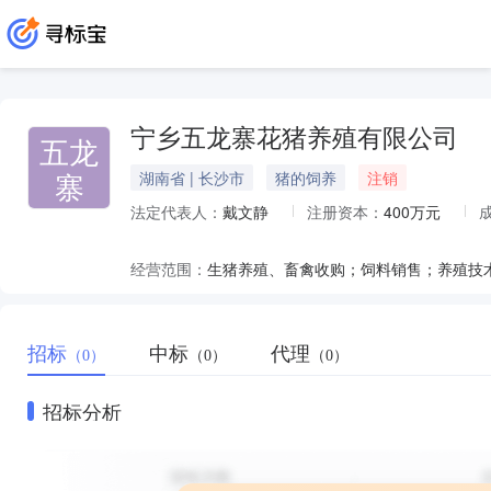
宁乡五龙寨花猪养殖有限公司
五龙
寨
湖南省 | 长沙市
猪的饲养
注销
法定代表人：
戴文静
注册资本：
400万元
经营范围：
招标
中标
代理
（0）
（0）
（0）
招标分析