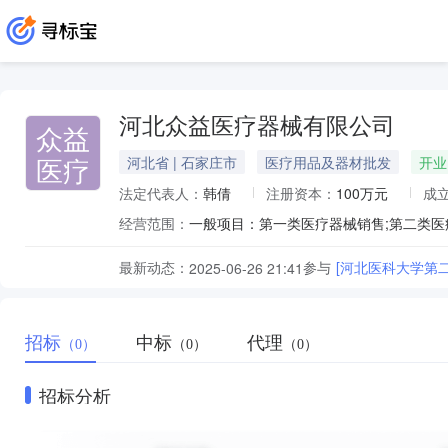
河北众益医疗器械有限公司
众益
医疗
河北省 | 石家庄市
医疗用品及器材批发
开业
法定代表人：
韩倩
注册资本：
100万元
成
经营范围：
最新动态：
参与
[河北医科大学第二
2025-06-26 21:41
招标
中标
代理
（0）
（0）
（0）
招标分析