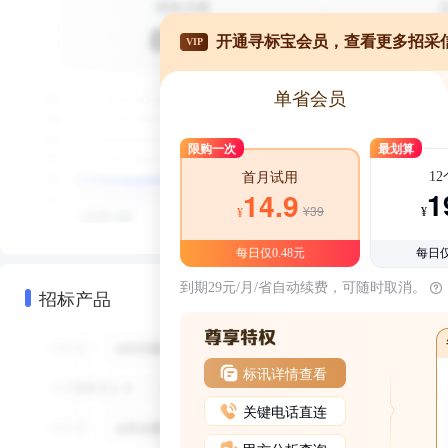
开通寻标宝会员，查看更多招采
VIP
单省会员
限购一次
最划算
1
首月试用
1
14.9
¥39
¥
¥
每日仅0.48元
每日仅
到期29元/月/省自动续费，可随时取消。
招标产品
标讯详情查看
关键电话直连