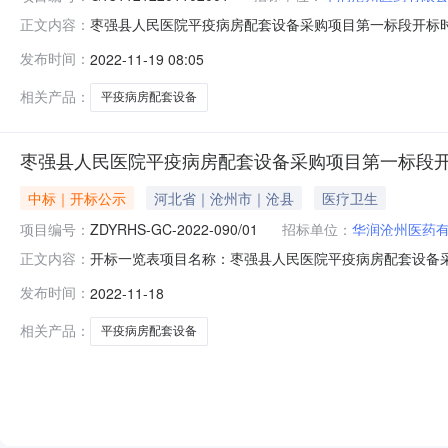
枣强县人民医院平疫病房配套设备采购项目第一标段开标时间：202
正文内容：
1816:29开标记录内容投标人名称投标总报价（元）交
发布时间：
2022-11-19 08:05
12492000按甲方指定日历天投标单位资质响应招标文件要
相关产品：
平疫病房配套设备
枣强县人民医院平疫病房配套设备采购项目第一标段
中标｜开标公示
河北省｜沧州市｜沧县
医疗卫生
项目编号：
ZDYRHS-GC-2022-090/01
招标单位：
华润沧州医药
开标一览表项目名称：枣强县人民医院平疫病房配套设备采购项
正文内容：
时间：2022-11-1809:00序号投标人名称投标总报
发布时间：
2022-11-18
械有限公司12492000按甲方指定日历天投标单位资质响
相关产品：
平疫病房配套设备