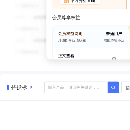
甲方分析查询
会员尊享权益
招投标
招
0