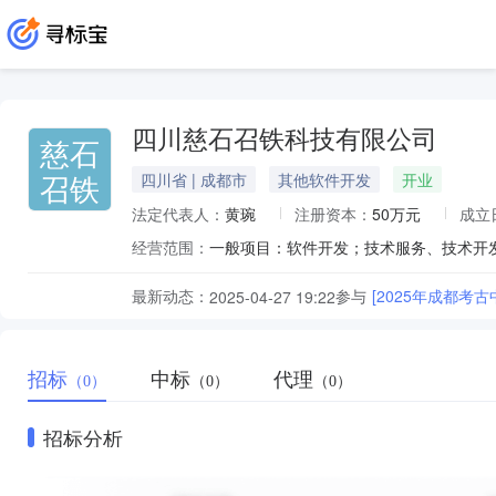
四川慈石召铁科技有限公司
慈石
召铁
四川省 | 成都市
其他软件开发
开业
法定代表人：
黄琬
注册资本：
50万元
成立
经营范围：
最新动态：
参与
[2025年成都
2025-04-27 19:22
招标
中标
代理
（0）
（0）
（0）
招标分析