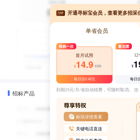
开通寻标宝会员，查看更多招采
VIP
单省会员
限购一次
最划算
1
首月试用
1
14.9
¥39
¥
¥
每日仅0.48元
每日仅
到期29元/月/省自动续费，可随时取消。
招标产品
标讯详情查看
关键电话直连