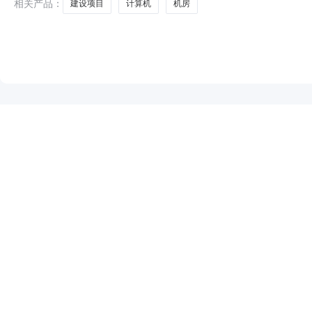
相关产品：
建设项目
计算机
机房
NEW
HOT
5折起
暂时没有搜索结果…