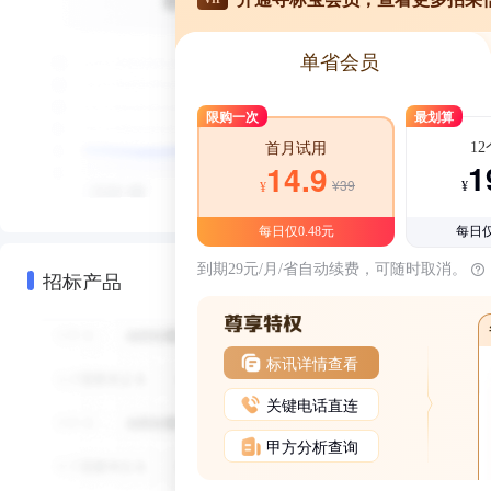
单省会员
限购一次
最划算
1
首月试用
1
14.9
¥39
¥
¥
每日仅0.48元
每日仅
到期29元/月/省自动续费，可随时取消。
招标产品
标讯详情查看
关键电话直连
甲方分析查询