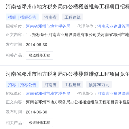
河南省邓州市地方税务局办公楼楼道维修工程项目招
招标｜招标公告
河南省
工程建筑
招标单位：
河南省邓州市地方税务局
代理单位：
河南宏业建设管
1．招标条件河南宏业建设管理有限公司受河南省邓州市
正文内容：
实力的投标单位参加谈判。2．项目概况、招标范围2.1招标
发布时间：
2014-06-30
概算：约29万元。2.5质量要求：符合国家标准。３．
叁级及以上资质；投标人
相关产品：
楼道维修工程
河南省邓州市地方税务局办公楼楼道维修工程项目竞
招标｜招标公告
河南省
工程建筑
预算29万元
招标单位：
河南省邓州市地方税务局
代理单位：
河南宏业建设管
河南省邓州市地方税务局办公楼楼道维修工程项目竞争性
正文内容：
道维修工程进行公开竞争性谈判，欢迎国内具有相应资质且
发布时间：
2014-06-30
建设地点：邓州市北环路579号。2.3计划工期：20日历
筑装饰装修工程专业承包叁
相关产品：
楼道维修工程