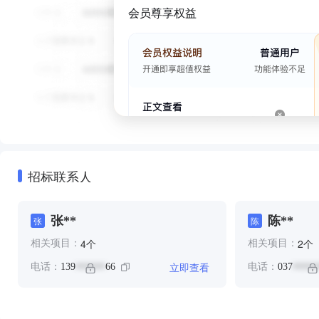
会员尊享权益
招标联系人
张**
陈**
张
陈
个
个
4
2
相关项目：
相关项目：
立即查看
电话：
139
66
电话：
037
******
*****