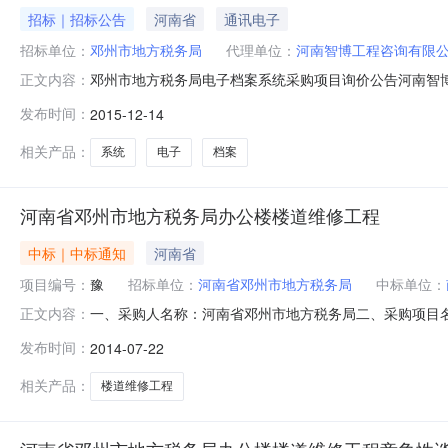
招标｜招标公告
河南省
通讯电子
招标单位：
邓州市地方税务局
代理单位：
河南智博工程咨询有限
邓州市地方税务局电子档案系统采购项目询价公告河南智
正文内容：
应商参加投标。一、招标项目名称及编号：邓州市地方税务局
发布时间：
2015-12-14
询价文件货物需求及技术规格要求）三、投标人资格要求：
制度。3.具有履行合同所必需的设
相关产品：
系统
电子
档案
河南省邓州市地方税务局办公楼楼道维修工程
中标｜中标通知
河南省
项目编号：
豫
招标单位：
河南省邓州市地方税务局
中标单位：
一、采购人名称：河南省邓州市地方税务局二、采购项目名
正文内容：
间：2014年7月21日下午15时整谈判地点：郑州市健
发布时间：
2014-07-22
人民币286000.00元（大写：贰拾捌万陆仟元整）七
人或其委托的采购代理
相关产品：
楼道维修工程