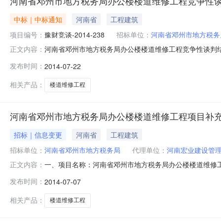
河南省邓州市地方税务局办公楼楼道维修工程竞争性
中标｜中标通知
河南省
工程建筑
项目编号：
豫财竞谈-2014-238
招标单位：
河南省邓州市地方税务
河南省邓州市地方税务局办公楼楼道维修工程竞争性谈判
正文内容：
采购项目编号：豫财竞谈-2014-238四、谈判时间及地
发布时间：
2014-07-22
中标结果：中标人：南阳市安泰建设工程有限公司中标金额
有异议的，可自本公
相关产品：
楼道维修工程
河南省邓州市地方税务局办公楼楼道维修工程项目补
招标｜信息变更
河南省
工程建筑
招标单位：
河南省邓州市地方税务局
代理单位：
河南宏业建设管
一、项目名称：河南省邓州市地方税务局办公楼楼道维修工程项目
正文内容：
日上午8：30至11：30，下午15：00至18：00。谈
发布时间：
2014-07-07
公告在《中国采购与招标网》、《河南省政府采购网》上
系
相关产品：
楼道维修工程