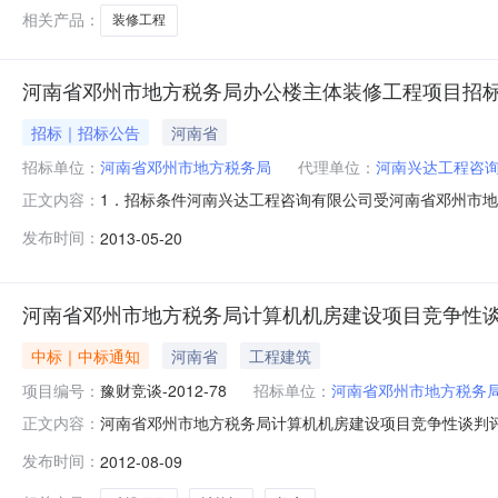
以上资质或房屋建筑工程施工
相关产品：
装修工程
河南省邓州市地方税务局办公楼主体装修工程项目招
招标｜招标公告
河南省
招标单位：
河南省邓州市地方税务局
代理单位：
河南兴达工程咨
1．招标条件河南兴达工程咨询有限公司受河南省邓州市
正文内容：
实力的投标单位参加谈判。2．项目概况、招标范围2.1招标
发布时间：
2013-05-20
概算：约47万元。３．投标人资格要求（1）具有独立的
造师必须具备国家贰级及以
河南省邓州市地方税务局计算机机房建设项目竞争性
中标｜中标通知
河南省
工程建筑
项目编号：
豫财竞谈-2012-78
招标单位：
河南省邓州市地方税务
河南省邓州市地方税务局计算机机房建设项目竞争性谈判
正文内容：
名称：计算机机房规范化建设采购项目项目编号：豫财竞谈－2
发布时间：
2012-08-09
评审结果：成交供应商为：南阳市虹志数码电脑有限公司，成交金额