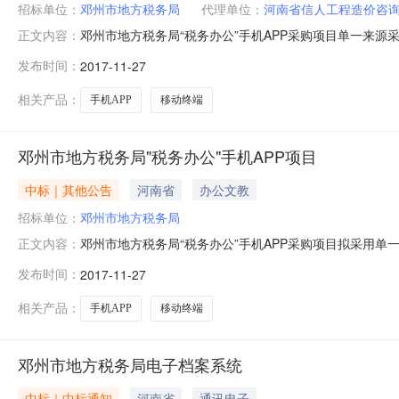
招标单位：
邓州市地方税务局
代理单位：
河南省信人工程造价咨
邓州市地方税务局“税务办公”手机APP采购项目单一来源采
正文内容：
省信人工程造价咨询有限公司招标地区：河南省招标产品：
发布时间：
2017-11-27
示如下：一、采购人：邓州市地方税务局二、采购项目名称：
目基本情况
相关产品：
手机APP
移动终端
邓州市地方税务局"税务办公"手机APP项目
中标｜其他公告
河南省
办公文教
招标单位：
邓州市地方税务局
邓州市地方税务局“税务办公”手机APP采购项目拟采用
正文内容：
公”手机APP项目三、采购预算：人民币陆拾万元整（¥6
发布时间：
2017-11-27
明：根据河南省地方税务局豫地税函文件【2017】114
APP实现数据互通互
相关产品：
手机APP
移动终端
邓州市地方税务局电子档案系统
中标｜中标通知
河南省
通讯电子