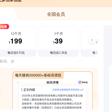
全国会员
最划算
12个月
1个月
3个月
199
39
99
¥
¥
¥
每日仅0.55元
每日仅1.26元
每日仅1.08元
时取消。