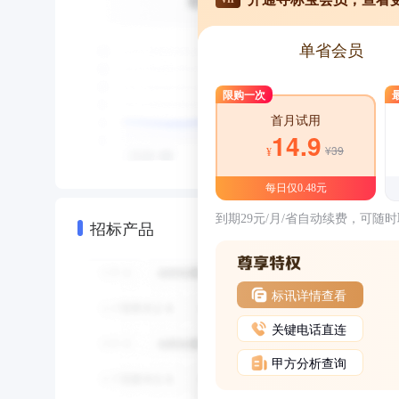
单省会员
限购一次
首月试用
14.9
¥39
¥
每日仅0.48元
到期29元/月/省自动续费，可随
招标产品
标讯详情查看
关键电话直连
甲方分析查询