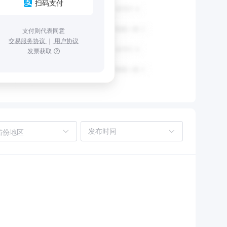
扫码支付
支付则代表同意
交易服务协议
｜
用户协议
发票获取
省份地区