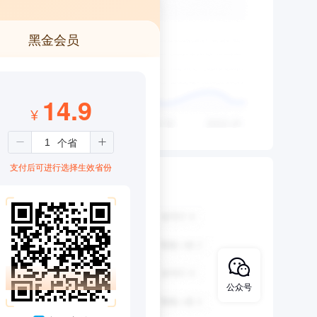
黑金会员
14.9
¥
支付后可进行选择生效省份
公众号