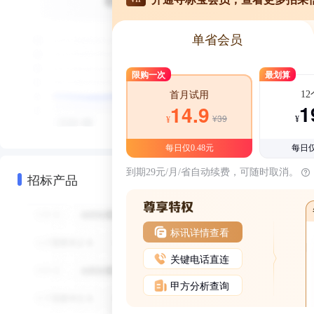
单省会员
限购一次
最划算
1
首月试用
1
14.9
¥39
¥
¥
每日仅0.48元
每日仅
到期29元/月/省自动续费，可随时取消。
招标产品
标讯详情查看
关键电话直连
甲方分析查询