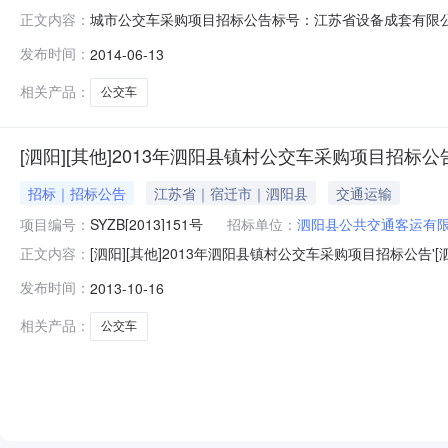
城市公交车采购项目招标公告标号：江苏省设备成套有限公
正文内容：
行公开招标，兹邀请符合资格条件的投标人（供应商）投标。1
发布时间：
2014-06-13
LNG天然气空调城市公交车27辆；7米级LNG天然气空
人民共和国政府
相关产品：
公交车
[泗阳][其他]2013年泗阳县镇村公交车采购项目招标公
招标｜招标公告
江苏省｜宿迁市｜泗阳县
交通运输
项目编号：
SYZB[2013]151号
招标单位：
泗阳县公共交通客运有
[泗阳][其他]2013年泗阳县镇村公交车采购项目招标公告'[
正文内容：
标方式：国内公开截止时间：招标机构：泗阳县招标投标服
发布时间：
2013-10-16
公交车采购项目中标公告标书编号：SYZB[2013]15
相关产品：
公交车