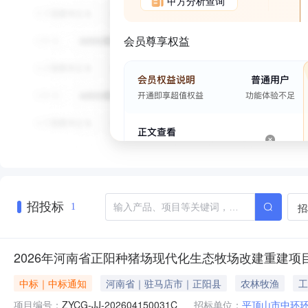
甲方分析查询
会员尊享权益
招投标
招
1
2026年河南省正阳种猪场现代化生态牧场改建重建项
中标｜中标通知
河南省｜驻马店市｜正阳县
农林牧渔
工
项目编号：
ZYCG-JJ-202604150031C
招标单位：
平顶山市中环