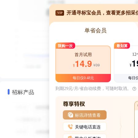
开通寻标宝会员，查看更多招采
VIP
单省会员
限购一次
最划算
1
首月试用
1
14.9
¥39
¥
¥
每日仅0.48元
每日仅
到期29元/月/省自动续费，可随时取消。
招标产品
标讯详情查看
关键电话直连