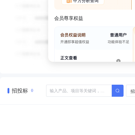
甲方分析查询
会员尊享权益
招投标
招
0