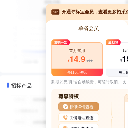
开通寻标宝会员，查看更多招采
VIP
单省会员
限购一次
最划算
1
首月试用
1
14.9
¥39
¥
¥
每日仅0.48元
每日仅
到期29元/月/省自动续费，可随时取消。
招标产品
标讯详情查看
关键电话直连