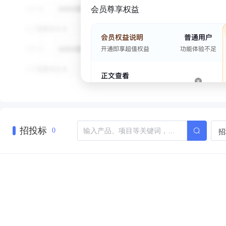
会员尊享权益
招投标
招
0