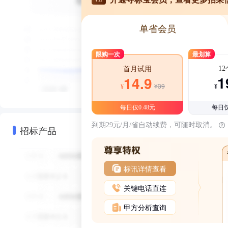
单省会员
限购一次
最划算
1
首月试用
1
14.9
¥39
¥
¥
每日仅0.48元
每日仅
到期29元/月/省自动续费，可随时取消。
招标产品
标讯详情查看
关键电话直连
甲方分析查询