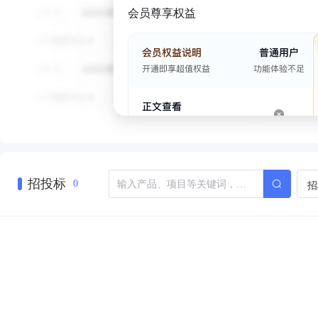
会员尊享权益
招投标
招
0