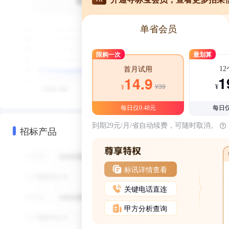
单省会员
限购一次
最划算
1
首月试用
1
14.9
¥39
¥
¥
每日仅0.48元
每日仅
到期29元/月/省自动续费，可随时取消。
招标产品
标讯详情查看
关键电话直连
甲方分析查询