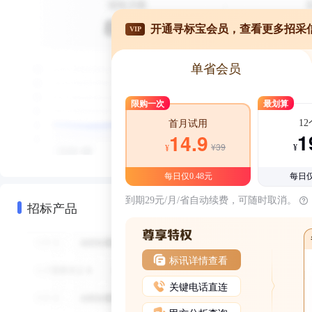
开通寻标宝会员，查看更多招采
VIP
单省会员
限购一次
最划算
1
首月试用
1
14.9
¥39
¥
¥
每日仅0.48元
每日仅
到期29元/月/省自动续费，可随时取消。
招标产品
标讯详情查看
关键电话直连