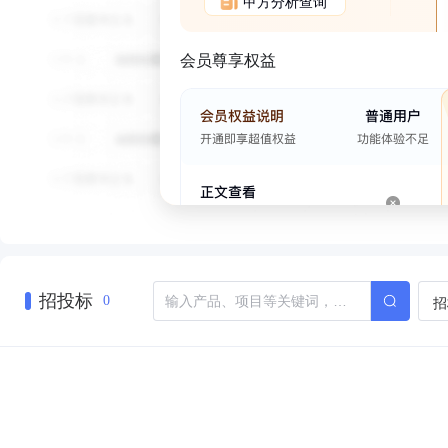
甲方分析查询
会员尊享权益
招投标
招
0