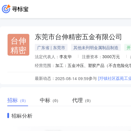
东莞市台伸精密五金有限公司
台伸
精密
广东省 | 东莞市
其他未列明金属制品制造
开
法定代表人：
李友华
注册资本：
3000万元
经营范围：
最新动态：
参与
[圩镇社区荔苑工
2025-08-14 09:59
招标
中标
代理
（0）
（0）
（0）
招标分析