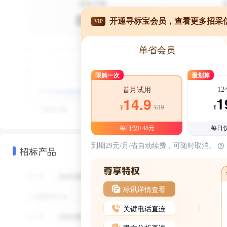
开通寻标宝会员，查看更多招采
VIP
单省会员
限购一次
最划算
1
首月试用
1
14.9
¥39
¥
¥
每日仅0.48元
每日仅
到期29元/月/省自动续费，可随时取消。
招标产品
标讯详情查看
关键电话直连