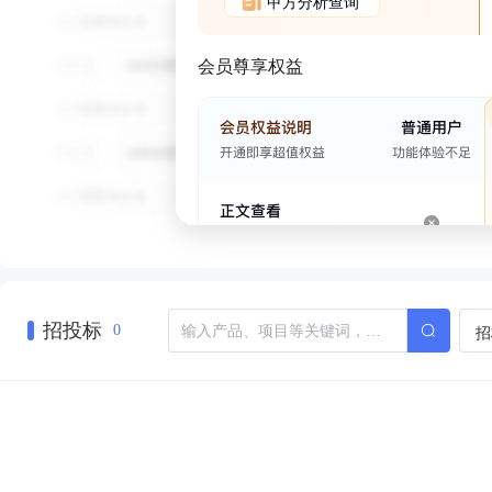
甲方分析查询
会员尊享权益
招投标
招
0