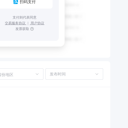
扫码支付
支付则代表同意
交易服务协议
｜
用户协议
发票获取
省份地区