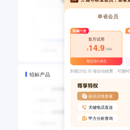
单省会员
限购一次
首月试用
14.9
¥39
¥
每日仅0.48元
到期29元/月/省自动续费，可随
招标产品
标讯详情查看
关键电话直连
甲方分析查询