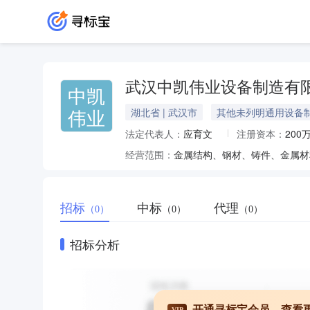
武汉中凯伟业设备制造有
中凯
伟业
湖北省 | 武汉市
其他未列明通用设备
法定代表人：
应育文
注册资本：
200
经营范围：
招标
中标
代理
（0）
（0）
（0）
招标分析
开通寻标宝会员，查看
VIP