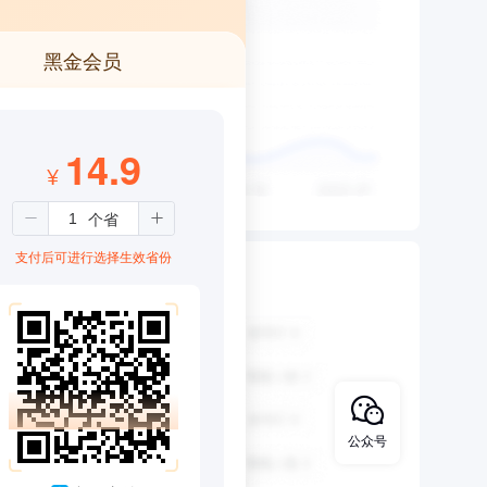
黑金会员
14.9
¥
支付后可进行选择生效省份
公众号