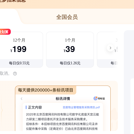
全国会员
最划算
12个月
1个月
3个月
199
39
99
¥
¥
¥
每日仅0.55元
每日仅1.26元
每日仅1.08元
时取消。