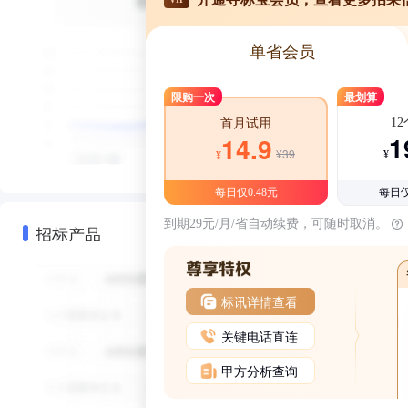
单省会员
限购一次
最划算
1
首月试用
1
14.9
¥39
¥
¥
每日仅0.48元
每日仅
到期29元/月/省自动续费，可随时取消。
招标产品
标讯详情查看
关键电话直连
甲方分析查询