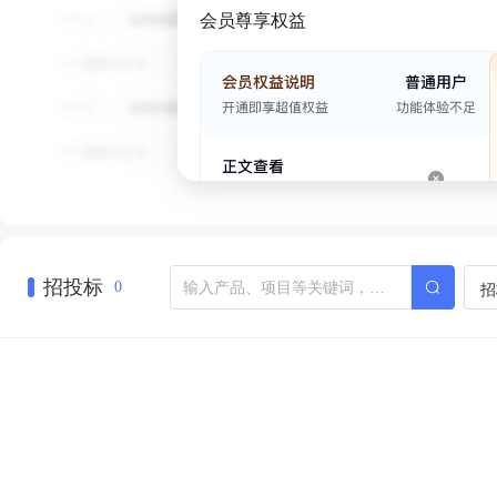
会员尊享权益
招投标
招
0