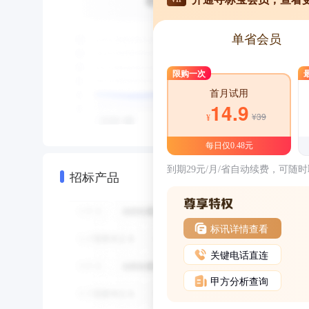
单省会员
限购一次
首月试用
14.9
¥39
¥
每日仅0.48元
到期29元/月/省自动续费，可随
招标产品
标讯详情查看
关键电话直连
甲方分析查询