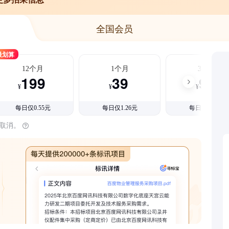
全国会员
最划算
12个月
1个月
3个月
199
39
99
¥
¥
¥
每日仅0.55元
每日仅1.26元
每日仅1.08元
时取消。