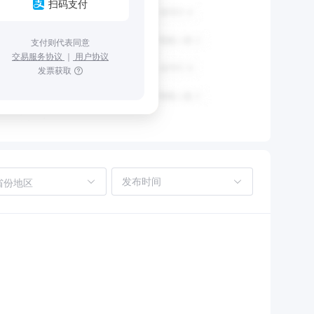
扫码支付
支付则代表同意
交易服务协议
｜
用户协议
发票获取
省份地区