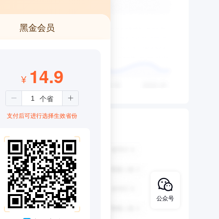
黑金会员
14.9
¥
支付后可进行选择生效省份
公众号