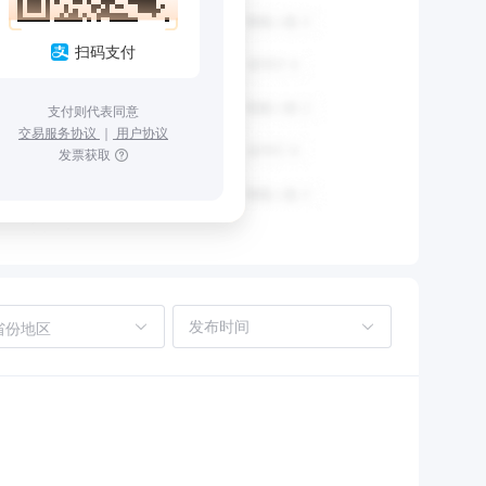
扫码支付
支付则代表同意
交易服务协议
｜
用户协议
发票获取
省份地区