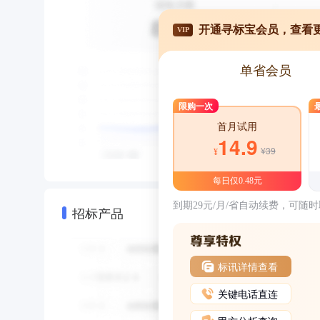
开通寻标宝会员，查看
VIP
单省会员
限购一次
首月试用
14.9
¥39
¥
每日仅0.48元
到期29元/月/省自动续费，可随
招标产品
标讯详情查看
关键电话直连