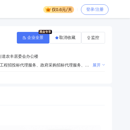
登录/注册
企业全景
取消收藏
监控
街道农丰居委会办公楼
凭有效资质等级证书从事建设工程项目管理服务、工程造价咨询服务、工程监理服务、工程预决算服务、工程招投标代理服务、政府采购招标代理服务、建设项目材料检测、建筑工程鉴定、建设项目可行性研究；企业管理咨询；电梯安装、维护、保养服务；园林绿化工程、市政配套工程施工。（依法须经批准的项目，经相关部门批准后方可开展经营活动）
展开