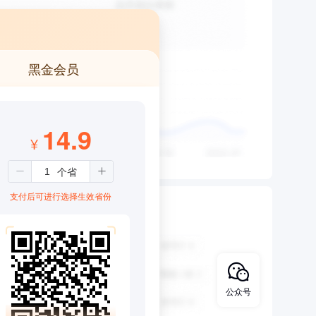
黑金会员
14.9
¥
支付后可进行选择生效省份
公众号