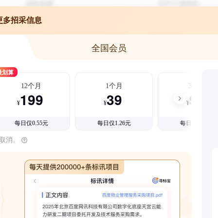
更多招采信息
全国会员
最划算
12个月
1个月
3个月
199
39
99
¥
¥
¥
每日仅0.55元
每日仅1.26元
每日仅1.08元
时取消。