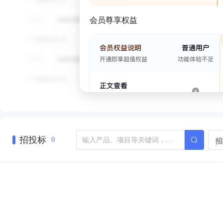
会员尊享权益
招投标
招
0