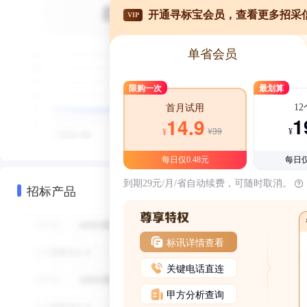
开通寻标宝会员，查看更多招采
VIP
单省会员
限购一次
最划算
1
首月试用
1
14.9
¥39
¥
¥
每日仅0.48元
每日仅
到期29元/月/省自动续费，可随时取消。
招标产品
标讯详情查看
关键电话直连
甲方分析查询