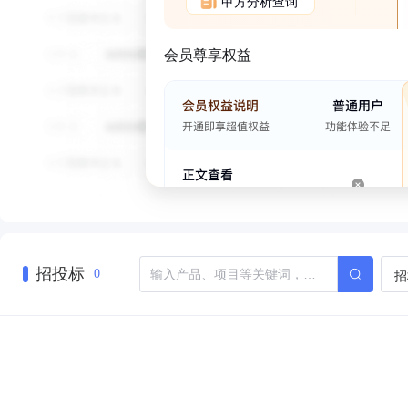
甲方分析查询
会员尊享权益
招投标
招
0