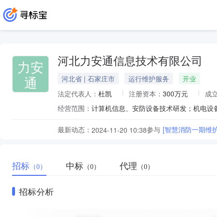
河北力安通信息技术有限公司
力安
通
河北省 | 石家庄市
运行维护服务
开业
法定代表人：
杜凯
注册资本：
300万元
成
经营范围：
最新动态：
参与
[智慧消防一期维
2024-11-20 10:38
招标
中标
代理
（0）
（0）
（0）
招标分析