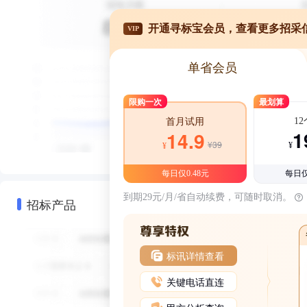
开通寻标宝会员，查看更多招采
VIP
单省会员
限购一次
最划算
1
首月试用
1
14.9
¥39
¥
¥
每日仅0.48元
每日仅
到期29元/月/省自动续费，可随时取消。
招标产品
标讯详情查看
关键电话直连