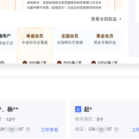
查看全部权益
*、杨**
赵*
赵
个
个
12
5
目：
相关项目：
立即查看
立
29
07
电话：
158
97
*******
******