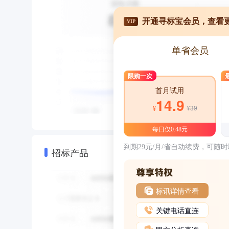
开通寻标宝会员，查看
VIP
单省会员
限购一次
首月试用
14.9
¥39
¥
每日仅0.48元
到期29元/月/省自动续费，可随
招标产品
标讯详情查看
关键电话直连