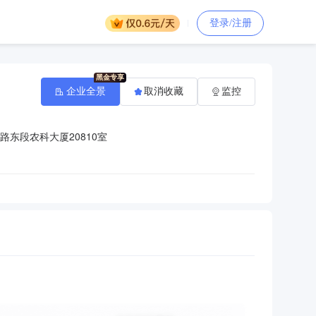
登录/注册
企业全景
取消收藏
监控
东段农科大厦20810室