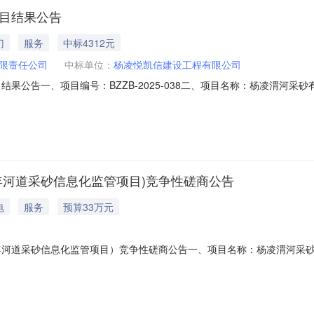
项目结果公告
门
服务
中标4312元
限责任公司
中标单位：
杨凌悦凯信建设工程有限公司
结果公告一、项目编号：BZZB-2025-038二、项目名称：杨凌渭河采
凌示范区创新路南段昌隆物流园南临中标金额：肆仟叁佰壹拾贰元整（￥4
产倒运装车费（装载机或挖掘机）零星外运机械台班（8小时）拟派项目负责人
6年河道采砂信息化监管项目)竞争性磋商公告
电
服务
预算33万元
年河道采砂信息化监管项目）竞争性磋商公告一、项目名称：杨凌渭河采砂
、招标方式：竞争性磋商。四、采购内容：建立2026年河道采砂全程的
信息化建设涵盖视频监控系统、采砂设备智能定位监控系统、采砂计量系