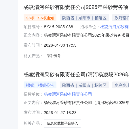
杨凌渭河采砂有限责任公司2025年采砂劳务
中标｜中标通知
陕西省｜咸阳市｜杨陵区
政府部
项目编号：
BZZB-2025-038
招标单位：
杨凌渭河采砂有
杨凌渭河采砂有限责任公司2025年采砂劳务项目
正文内容：
商：杨凌悦凯信建设工程有限公司地址：陕西省杨
发布时间：
2026-01-30 17:53
内容ABCDEFG河道采砂-装车-运输至场区生
（河道至
相关产品：
采砂劳务
杨凌渭河采砂有限责任公司(渭河杨凌段202
招标｜招标公告
陕西省｜咸阳市｜杨陵区
水利水
招标单位：
杨凌渭河采砂有限责任公司
杨凌渭河采砂有限责任公司（渭河杨凌段2026
正文内容：
目）二、采购人：杨凌渭河采砂有限责任公司三
发布时间：
2026-01-27 16:23
可统计、信息可追溯”的智能化信息建设模式。
息监管及追溯、数据存储及安全管理、网
相关产品：
信息化数据平台接入