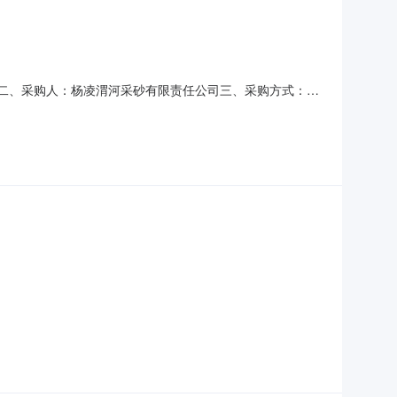
项目二、采购人：杨凌渭河采砂有限责任公司三、采购方式：询
公安等相关部门要求，发生任何关于环保等违反规定的事
六、最高限价：330元/车（本费用包含每车污泥拉运及处置