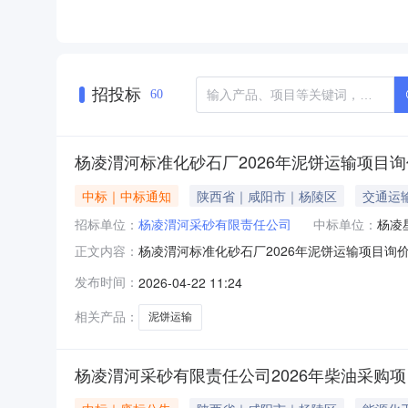
招投标
60
杨凌渭河标准化砂石厂2026年泥饼运输项目
中标｜中标通知
陕西省｜咸阳市｜杨陵区
交通运
招标单位：
杨凌渭河采砂有限责任公司
中标单位：
杨凌
杨凌渭河标准化砂石厂2026年泥饼运输项目询价
正文内容：
开标时间2026年4月21日10时30分开标地
发布时间：
2026-04-22 11:24
上中标候选人，经评标委员会审定，并予以公示，
11468
相关产品：
泥饼运输
杨凌渭河采砂有限责任公司2026年柴油采购