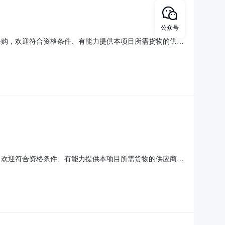
公众号
采购，欢迎符合资格条件、有能力提供本项目所需货物的供应
娜电话：029-87013250？15877328097
000注：柴油总量为杨凌渭河采砂有限责任公司和杨凌示范区
，欢迎符合资格条件、有能力提供本项目所需货物的供应商参
电话：029-87013250？15877328097三、采
注：柴油总量为杨凌渭河采砂有限责任公司和杨凌示范区农科新