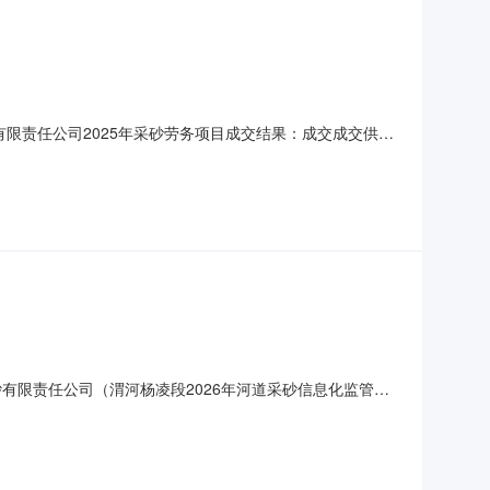
砂有限责任公司2025年采砂劳务项目成交结果：成交成交供应
312.00元）三、主要标的信息报价明细表项目名称报价
服务期杨凌渭河采砂有限公司采砂劳务项目218.00元/车
有限责任公司（渭河杨凌段2026年河道采砂信息化监管项
采砂信息化建设平台，构建“现场可监控、范围可管控、产量
统、车辆进出管理系统、电子信息及纸质存档管理系统、信