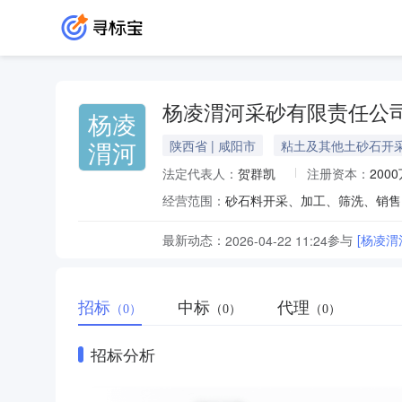
杨凌渭河采砂有限责任公
杨凌
渭河
陕西省 | 咸阳市
粘土及其他土砂石开
法定代表人：
贺群凯
注册资本：
200
经营范围：
砂石料开采、加工、筛洗、销售
最新动态：
参与
[杨凌渭
2026-04-22 11:24
招标
中标
代理
（0）
（0）
（0）
招标分析