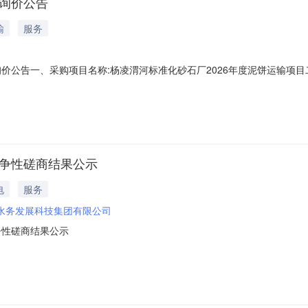
目询价公告
输
服务
询价公告一、采购项目名称:杨凌渭河标准化砂石厂2026年度泥饼运输
所产生的污泥饼外运及处置，处置和储存过程中须遵循环保、交通运输、
运量约1500车，具体以实际运量为准。五、合作期限：合作期限1年。
竞争性磋商结果公示
电
服务
水务发展科技集团有限公司
争性磋商结果公示