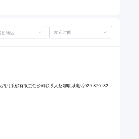
省份地区
采砂有限责任公司联系人赵娜联系电话029-87013250
中标价：326元/车公示期限自本公告发布之日起3个工作日以
违纪举报电话：87038838？联系人：徐晓娟邮箱：