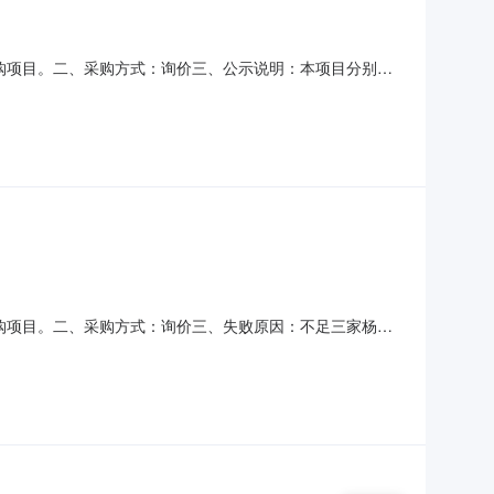
采购项目。二、采购方式：询价三、公示说明：本项目分别于
名参与。根据相关规定，本次询价采购作失败处理。杨凌渭河采
采购项目。二、采购方式：询价三、失败原因：不足三家杨凌