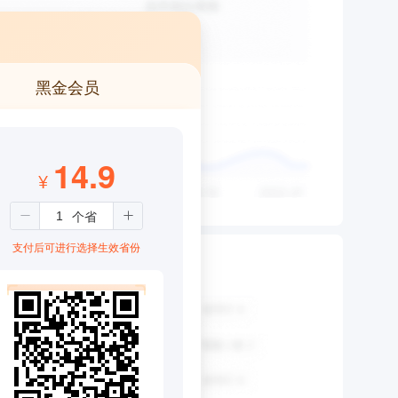
黑金会员
14.9
¥
支付后可进行选择生效省份