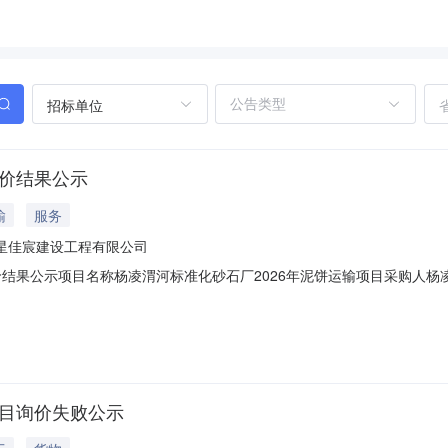
招标单位
询价结果公示
输
服务
星佳宸建设工程有限公司
结果公示项目名称杨凌渭河标准化砂石厂2026年泥饼运输项目采购人杨凌渭河
点产发集团中标候选人排序中标候选人第一名：杨凌星佳宸建设工程有限公司
如有异议，请于公示截至时间前以书面形式并加盖公章向招标人反映。违规
项目询价失败公示