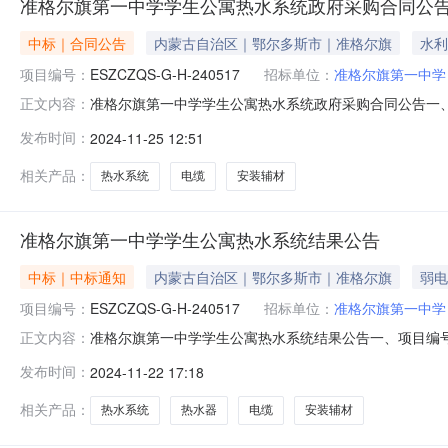
准格尔旗第一中学学生公寓热水系统政府采购合同公
中标｜合同公告
内蒙古自治区｜鄂尔多斯市｜准格尔旗
水利
项目编号：
ESZCZQS-G-H-240517
招标单位：
准格尔旗第一中学
准格尔旗第一中学学生公寓热水系统政府采购合同公告一、合同编号：
正文内容：
240517四、项目名称：学生公寓热水系统五、合同主体采
发布时间：
2024-11-25 12:51
发展有限公司地址：内蒙古自治区鄂尔多斯市东胜区东环路7号街
相关产品：
热水系统
电缆
安装辅材
准格尔旗第一中学学生公寓热水系统结果公告
中标｜中标通知
内蒙古自治区｜鄂尔多斯市｜准格尔旗
弱电
项目编号：
ESZCZQS-G-H-240517
招标单位：
准格尔旗第一中学
准格尔旗第一中学学生公寓热水系统结果公告一、项目编号：E
正文内容：
地址评审方法是否价格扣除中标（成交）金额评审总得分内
发布时间：
2024-11-22 17:18
1805综合评分法是1,487,550.00元88.71四
相关产品：
热水系统
热水器
电缆
安装辅材