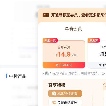
开通寻标宝会员，查看更多招采
VIP
单省会员
限购一次
最划算
1
首月试用
1
14.9
¥39
¥
¥
每日仅0.48元
每日仅
到期29元/月/省自动续费，可随时取消。
中标产品
标讯详情查看
关键电话直连