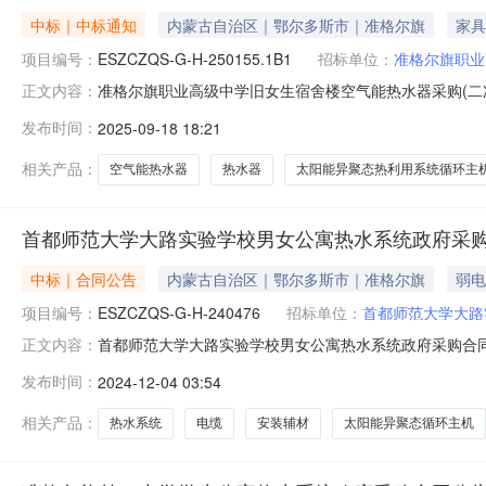
中标｜中标通知
内蒙古自治区｜鄂尔多斯市｜准格尔旗
家具
项目编号：
ESZCZQS-G-H-250155.1B1
招标单位：
准格尔旗职业
准格尔旗职业高级中学旧女生宿舍楼空气能热水器采购(二次)中
正文内容：
次)三、采购结果合同包1(合同包一):供应商名称供应
发布时间：
2025-09-18 18:21
广场1号楼A座—18—1805综合评分法否766,116.0
相关产品：
空气能热水器
热水器
太阳能异聚态热利用系统循环主
首都师范大学大路实验学校男女公寓热水系统政府采
中标｜合同公告
内蒙古自治区｜鄂尔多斯市｜准格尔旗
弱电
项目编号：
ESZCZQS-G-H-240476
招标单位：
首都师范大学大路
首都师范大学大路实验学校男女公寓热水系统政府采购合同公告一、
正文内容：
G-H-240476四、项目名称：男女公寓热水系统五、合同
发布时间：
2024-12-04 03:54
琳凯新能源科技发展有限公司地址：内蒙古自治区鄂尔多斯市东胜
相关产品：
热水系统
电缆
安装辅材
太阳能异聚态循环主机