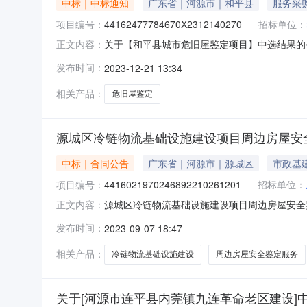
中标｜中标通知
广东省｜河源市｜和平县
服务采
项目编号：
44162477784670X2312140270
招标单位：
关于【和平县城市危旧屋鉴定项目】中选结果的公告
正文内容：
中选结果相关事项公告如下：项目业主：和平县
发布时间：
2023-12-21 13:34
44162477784670X231214027
中选机构联系地址：
相关产品：
危旧屋鉴定
源城区冷链物流基础设施建设项目周边房屋安
中标｜合同公告
广东省｜河源市｜源城区
市政基
项目编号：
4416021970246892210261201
招标单位：
源城区冷链物流基础设施建设项目周边房屋安全
正文内容：
441602197024689221026120
发布时间：
2023-09-07 18:47
屋安全鉴定服务项目合同编号：4416021970246
相关产品：
冷链物流基础设施建设
周边房屋安全鉴定服务
关于[河源市连平县内莞镇九连革命老区建设]