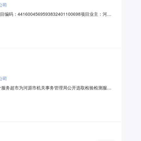
公司
16004569593832401100698项目业主：河源
号：4416004569593832401100698合同总
日服务内容：市机关大院4号楼食
公司
上中介服务超市为河源市机关事务管理局公开选取检验检测服务
属于非行政管理的中介服务项目采购）投资审批项目否采购
接选取中选机构名称：指定理由：拟邀请的机构具备丰富的工作经验，