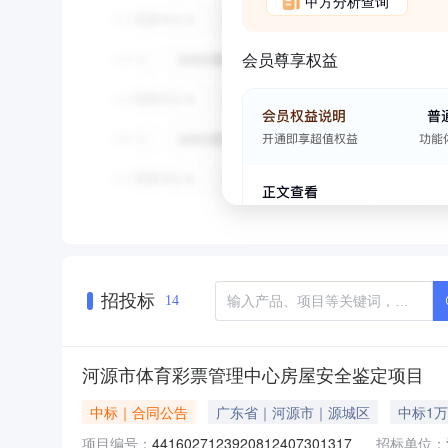
甲方分析查询
会员尊享权益
招投标
14
河源市体育彩票管理中心房屋安全鉴定项目
中标｜合同公告
广东省｜河源市｜源城区
中标1
项目编号：
4416027123920812407301317
招标单位：