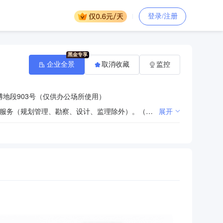
登录/注册
企业全景
取消收藏
监控
地段903号（仅供办公场所使用）
一般项目：技术服务、技术开发、技术咨询、技术交流、技术转让、技术推广；工程管理服务；工程技术服务（规划管理、勘察、设计、监理除外）。（除依法须经批准的项目外，凭营业执照依法自主开展经营活动）信息技术咨询服务；许可项目：建设工程质量检测；检验检测服务；室内环境检测。（依法须经批准的项目，经相关部门批准后方可开展经营活动，具体经营项目以相关部门批准文件或许可证件为准）
展开