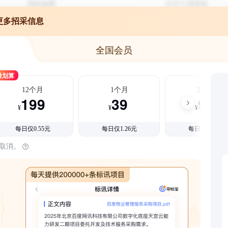
更多招采信息
全国会员
最划算
12个月
1个月
3个月
199
39
99
¥
¥
¥
每日仅0.55元
每日仅1.26元
每日仅1.08元
时取消。