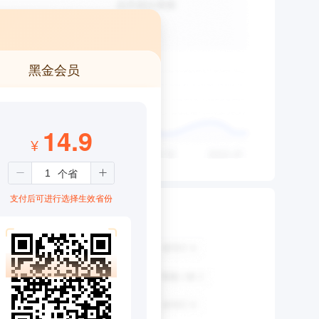
黑金会员
14.9
¥
支付后可进行选择生效省份