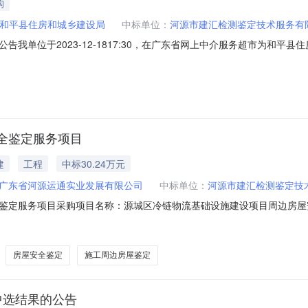
购
和平县住房和城乡建设局
中标单位：
河源市建汇检测鉴定技术服务有
我单位于2023-12-1817:30，在广东省网上中介服务超市为和
住房和城乡建设局采购项目名称：中介服务事项：无（属于非行政管理的
0服务金额：暂不做评估与测算金额说明：按双方合同根据相关收费文件约定选取
全鉴定服务项目
建
工程
中标30.24万元
广东省河源运通实业发展有限公司
中标单位：
河源市建汇检测鉴定技
鉴定服务项目采购项目名称：源城区冷链物流基础设施建设项目周边房屋
1项目业主：广东省河源运通实业发展有限公司服务机构：河源市建汇检测鉴定技
892210261201合同总金额：￥302,400.00元合同签订时间：2022年
房屋安全鉴定
施工周边房屋鉴定
中选结果的公告