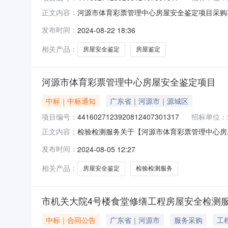
河源市体育彩票管理中心房屋安全鉴定项目采购项目名
正文内容：
心服务机构:河源市建汇检测鉴定技术服务有限公司合同
发布时间：
2024-08-22 18:36
订时间:2024年08月09日履约人员:合同服务期
相关产品：
房屋安全鉴定
房屋鉴定
河源市体育彩票管理中心房屋安全鉴定项目
中标｜中标通知
广东省｜河源市｜源城区
项目编号：
4416027123920812407301317
招标单位：
检验检测服务关于【河源市体育彩票管理中心房屋安
正文内容：
检测服务中介服务机构，现将中选结果相关事项
发布时间：
2024-08-05 12:27
项目否采购项目编码：441602712392081
优
相关产品：
房屋安全鉴定
检验检测服务
市机关大院4号楼食堂修缮工程房屋安全检测
中标｜合同公告
广东省｜河源市
服务采购
工