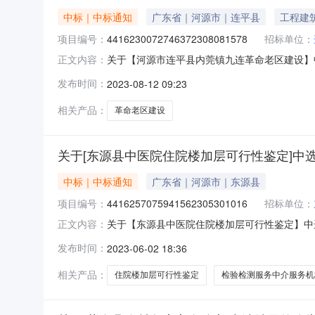
中标｜中标通知
广东省｜河源市｜连平县
工程建
项目编号：
4416230072746372308081578
招标单位：
关于【河源市连平县内莞镇九连革命老区建设】中选
正文内容：
构，现将中选结果相关事项公告如下：项目业主
发布时间：
2023-08-12 09:23
441623007274637230808157
直接选取中
相关产品：
革命老区建设
关于[东源县中医院住院楼加层可行性鉴定]中
中标｜中标通知
广东省｜河源市｜东源县
项目编号：
4416257075941562305301016
招标单位：
关于【东源县中医院住院楼加层可行性鉴定】中选结
正文内容：
选结果相关事项公告如下：项目业主：东源县中
发布时间：
2023-06-02 18:36
441625707594156230530101
资质和项目报价等情况后选取。
相关产品：
住院楼加层可行性鉴定
检验检测服务中介服务机