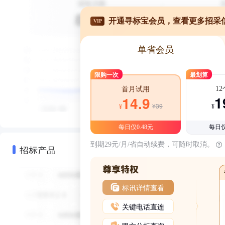
开通寻标宝会员，查看更多招采
VIP
单省会员
限购一次
最划算
1
首月试用
1
14.9
¥39
¥
¥
每日仅0.48元
每日仅
到期29元/月/省自动续费，可随时取消。
招标产品
标讯详情查看
关键电话直连