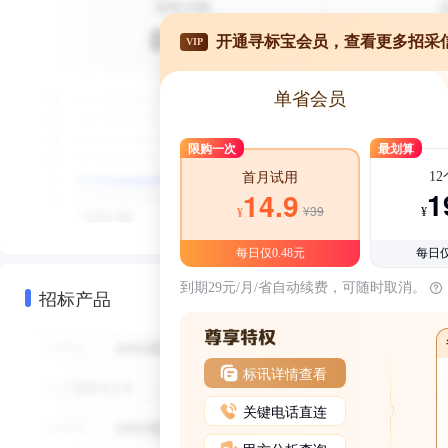
开通寻标宝会员，查看更多招采
VIP
单省会员
限购一次
最划算
1
首月试用
1
14.9
¥39
¥
¥
每日仅0.48元
每日仅
到期29元/月/省自动续费，可随时取消。
招标产品
标讯详情查看
关键电话直连