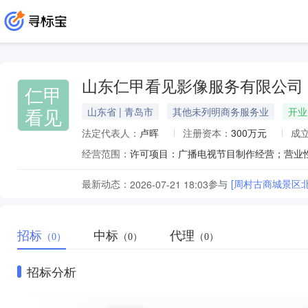
山东仁甲看见影像服务有限公司
仁甲
看见
山东省 | 青岛市
其他未列明商务服务业
开业
法定代表人：
卢晖
注册资本：
300万元
成
经营范围：
最新动态：
参与
[周村古商城景区
2026-07-21 18:03
招标
中标
代理
（0）
（0）
（0）
招标分析