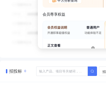
甲方分析查询
会员尊享权益
招投标
招
0