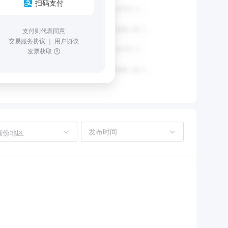
扫码支付
支付则代表同意
交易服务协议
｜
用户协议
发票获取
省份地区