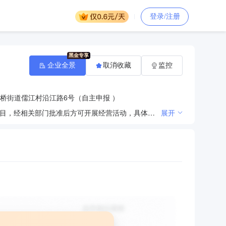
登录/注册
企业全景
取消收藏
监控
桥街道儒江村沿江路6号（自主申报 ）
许可项目：道路货物运输（不含危险货物）；预应力混凝土铁路桥梁简支梁产品生产（依法须经批准的项目，经相关部门批准后方可开展经营活动，具体经营项目以审批结果为准）。一般项目：水泥制品制造；砼结构构件制造；建筑材料销售；轻质建筑材料销售；模具销售；建筑防水卷材产品销售；水泥制品销售；石棉水泥制品销售；专用化学产品销售（不含危险化学品）；机械设备租赁；建筑用石加工（除依法须经批准的项目外，凭营业执照依法自主开展经营活动）。
展开