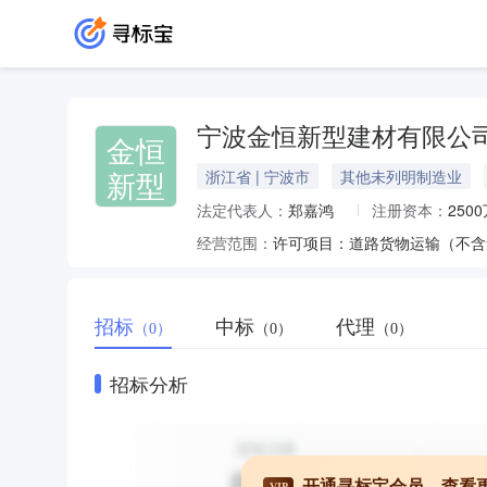
宁波金恒新型建材有限公
金恒
新型
浙江省 | 宁波市
其他未列明制造业
法定代表人：
郑嘉鸿
注册资本：
250
经营范围：
招标
中标
代理
（0）
（0）
（0）
招标分析
开通寻标宝会员，查看
VIP