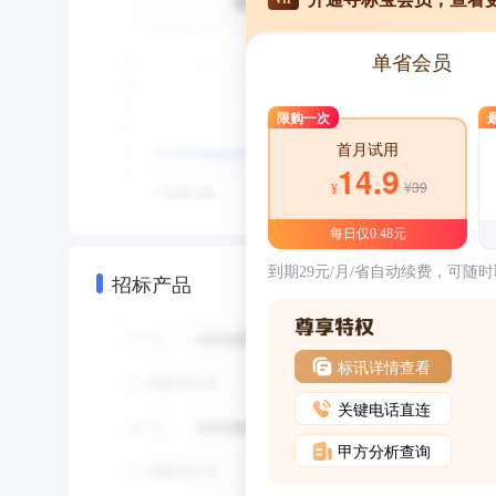
单省会员
限购一次
首月试用
14.9
¥39
¥
每日仅0.48元
到期29元/月/省自动续费，可随
招标产品
标讯详情查看
关键电话直连
甲方分析查询