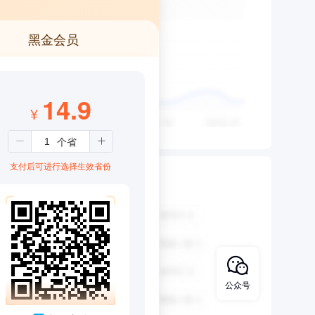
黑金会员
14.9
¥
支付后可进行选择生效省份
公众号