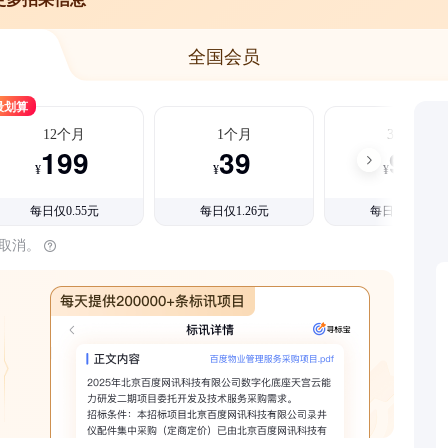
全国会员
最划算
12个月
1个月
3个月
199
39
99
¥
¥
¥
每日仅0.55元
每日仅1.26元
每日仅1.08元
时取消。