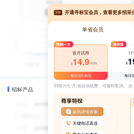
开通寻标宝会员，查看更多招采
VIP
单省会员
限购一次
最划算
1
首月试用
1
14.9
¥39
¥
¥
每日仅0.48元
每日仅
到期29元/月/省自动续费，可随时取消。
招标产品
标讯详情查看
关键电话直连