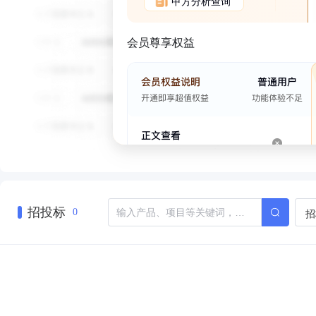
甲方分析查询
会员尊享权益
招投标
招
0