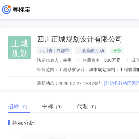
四川正城规划设计有限公司
正城
规划
四川省 | 成都市
工程勘察活动
开业
法定代表人：
柏宇
注册资本：
300万元
成
经营范围：
最新动态：
参与
[盐边县红格国际
2026-07-27 19:47
招标
中标
代理
（0）
（0）
（0）
招标分析