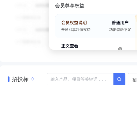
会员尊享权益
招投标
招
0