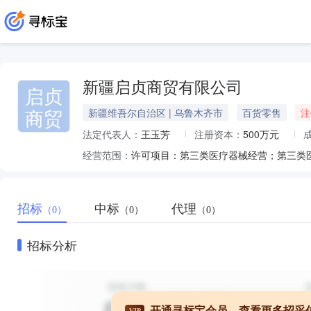
新疆启贞商贸有限公司
启贞
商贸
新疆维吾尔自治区 | 乌鲁木齐市
百货零售
注
法定代表人：
王玉芳
注册资本：
500万元
经营范围：
招标
中标
代理
（0）
（0）
（0）
招标分析
开通寻标宝会员，查看更多招采
VIP