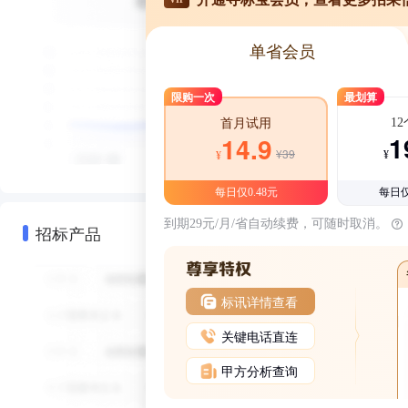
单省会员
限购一次
最划算
1
首月试用
1
14.9
¥39
¥
¥
每日仅0.48元
每日仅
到期29元/月/省自动续费，可随时取消。
招标产品
标讯详情查看
关键电话直连
甲方分析查询