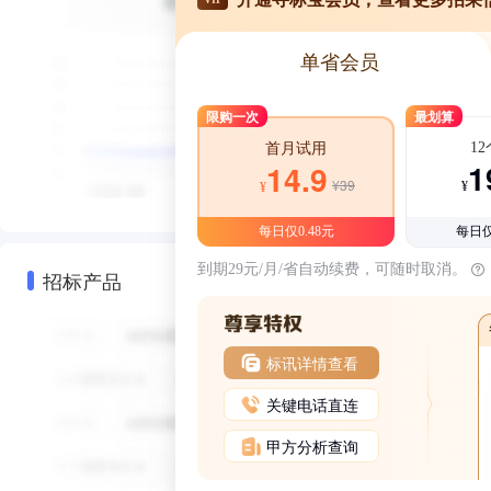
单省会员
限购一次
最划算
1
首月试用
1
14.9
¥39
¥
¥
每日仅0.48元
每日仅
到期29元/月/省自动续费，可随时取消。
招标产品
标讯详情查看
关键电话直连
甲方分析查询