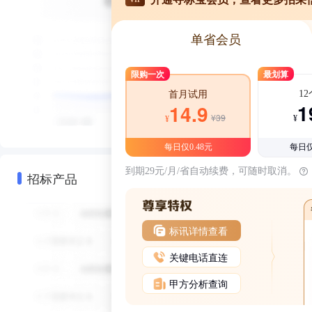
单省会员
限购一次
最划算
1
首月试用
1
14.9
¥39
¥
¥
每日仅0.48元
每日仅
到期29元/月/省自动续费，可随时取消。
招标产品
标讯详情查看
关键电话直连
甲方分析查询