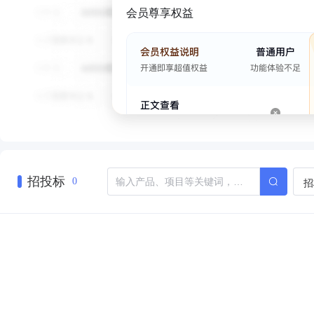
会员尊享权益
招投标
招
0