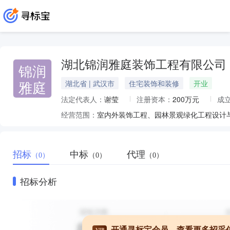
湖北锦润雅庭装饰工程有限公司
锦润
雅庭
湖北省 | 武汉市
住宅装饰和装修
开业
法定代表人：
谢莹
注册资本：
200万元
成
经营范围：
室内外装饰工程、园林景观绿化工程设计
招标
中标
代理
（0）
（0）
（0）
招标分析
开通寻标宝会员，查看更多招采
VIP