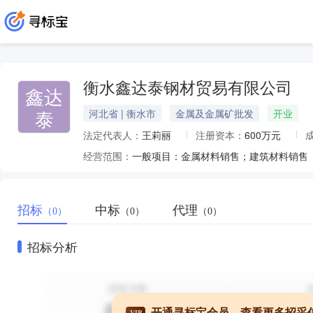
衡水鑫达泰钢材贸易有限公司
鑫达
泰
河北省 | 衡水市
金属及金属矿批发
开业
法定代表人：
王莉丽
注册资本：
600万元
经营范围：
招标
中标
代理
（0）
（0）
（0）
招标分析
开通寻标宝会员，查看更多招采
VIP