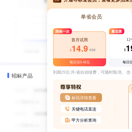
单省会员
限购一次
最划算
1
首月试用
1
14.9
¥39
¥
¥
每日仅0.48元
每日仅
到期29元/月/省自动续费，可随时取消。
招标产品
标讯详情查看
关键电话直连
甲方分析查询