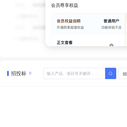
会员尊享权益
招投标
招
0