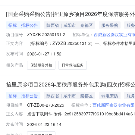
[国企采购采购公告]拾里原乡项目2026年度保洁服务外
招标｜招标公告
陕西省｜咸阳市｜秦都区
服务采购
服务
项目编号：
ZYXZB-20250131-2
招标单位：
西咸新区秦汉实业有
（招标编号：ZYXZB-20250131-2）一、招标条件
正文内容：
万元，采购人为西咸新区秦汉实业有限公司。本项目已具备
发布时间：
2026-01-27 11:52
日常保洁服务。服务期限为1年，岗位人员及职责详见采购文
三、供应
相关产品：
保洁服务外包
日常保洁服务
拾里原乡项目2026年度秩序服务外包采购(四次)招标
招标｜招标公告
陕西省｜咸阳市｜秦都区
弱电安防
服务
项目编号：
CT-ZB00-273-2025
招标单位：
西咸新区秦汉实业有限
点击下载附件:附件_2c9125839777f961019be8bd414a61e
正文内容：
发布时间：
2026-01-23 16:14