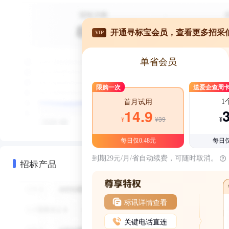
开通寻标宝会员，查看更多招采
VIP
单省会员
限购一次
送爱企查周
1
首月试用
14.9
¥39
¥
¥
每日仅0.48元
每日仅
到期29元/月/省自动续费，可随时取消。
招标产品
标讯详情查看
关键电话直连