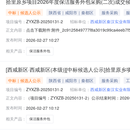
拾里原乡项目2026年度保洁服务外包采购(二次)成交
中标｜候选人公示
陕西省｜咸阳市｜秦都区
服务采购
服
项目编号：
ZYXZB-20250131-2
招标单位：
西咸新区秦汉实业有
点击下载附件:附件_2c9125849777f8a3019c99ca4eeb7f5
正文内容：
发布时间：
2026-02-27 10:27
相关产品：
保洁服务外包
[西咸新区·西咸新区(本级)][中标候选人公示]拾里原
中标｜候选人公示
陕西省｜咸阳市｜秦都区
服务采购
工
项目编号：
ZYXZB-20250131-2
招标单位：
西咸新区秦汉实业有
（项目编号：ZYXZB-20250131-2）公示结束时间
正文内容：
西泾瑞旗置业有限公司投标报价：566000.00元；质量
发布时间：
2026-02-27 10:12
期：12个月；中标候选人第3名：陕西盛创福源建设工程有
相关产品：
保洁服务外包