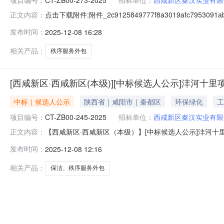
点击下载附件:附件_2c9125849777f8a3019afc7953091ab
正文内容：
发布时间：
2025-12-08 16:28
相关产品：
秩序服务外包
[西咸新区·西咸新区(本级)][中标候选人公示]沣河十里
中标｜候选人公示
陕西省｜咸阳市｜秦都区
环保绿化
工
项目编号：
CT-ZB00-245-2025
招标单位：
西咸新区秦汉实业有限
【西咸新区·西咸新区（本级）】[中标候选人公示]沣河十里项目
正文内容：
结束时间：2025年12月10日一、评标情况标段(包)[0
发布时间：
2025-12-08 12:16
务有限公司，投标报价：211.6656万元，质量：合格，
相关产品：
保洁、秩序服务外包