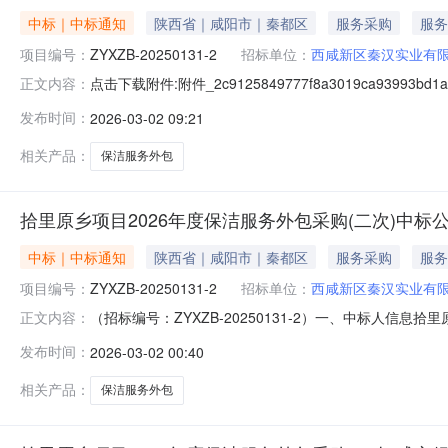
中标｜中标通知
陕西省｜咸阳市｜秦都区
服务采购
服务
项目编号：
ZYXZB-20250131-2
招标单位：
西咸新区秦汉实业有
点击下载附件:附件_2c9125849777f8a3019ca93993bd1a2
正文内容：
发布时间：
2026-03-02 09:21
相关产品：
保洁服务外包
拾里原乡项目2026年度保洁服务外包采购(二次)中标
中标｜中标通知
陕西省｜咸阳市｜秦都区
服务采购
服务
项目编号：
ZYXZB-20250131-2
招标单位：
西咸新区秦汉实业有
（招标编号：ZYXZB-20250131-2）一、中标人信
正文内容：
务期：12个月二、其他/三、监督部门本招标项目的监督
发布时间：
2026-03-02 00:40
沣西新城西咸国际文化教育园中央大街1号联系人：李东洋电
技园5
相关产品：
保洁服务外包