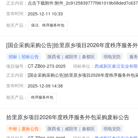
点击下载附件:附件_2c9125839777f961019b08ded7c637d
正文内容：
发布时间：
2025-12-11 10:33
相关产品：
保洁、秩序服务外包
[国企采购采购公告]拾里原乡项目2026年度秩序服务外
招标｜招标公告
陕西省｜咸阳市｜秦都区
弱电安防
服务
项目编号：
CT-ZB00-273-2025
招标单位：
西咸新区秦汉实业有限
[国企采购采购公告]拾里原乡项目2026年度秩序服务外包采
正文内容：
次)已由项目审批/核准/备案机关批准，项目资金来源为自
发布时间：
2025-12-09 14:38
和招标范围规模：为保障项目秩序服务的正常开展，现申请
本次招
相关产品：
秩序服务外包
拾里原乡项目2026年度秩序服务外包采购废标公告
中标｜废标公告
陕西省｜咸阳市｜秦都区
弱电安防
项目编号：
CT-ZB00-273-2025
招标单位：
西咸新区秦汉实业有限