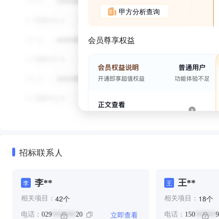
甲方分析查询
会员尊享权益
招标联系人
李**
王**
李
王
个
个
42
18
相关项目：
相关项目：
立即查看
电话：
029
20
电话：
150
9
*******
******