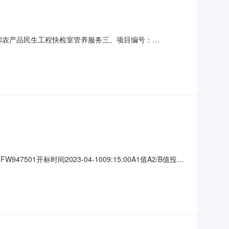
食品和农产品民生工程快检室管养服务三、项目编号：
方）：芜湖市鸠江区市场监督管理局地址：芜湖市鸠江区官陡街道
芜湖市弋江区中国芜湖商品交易博览城D02#楼209联系方
01开标时间2023-04-1009:15:00A1值A2/B值投标
验检测有限公司30.0010953安徽国泰众信检测技术有限