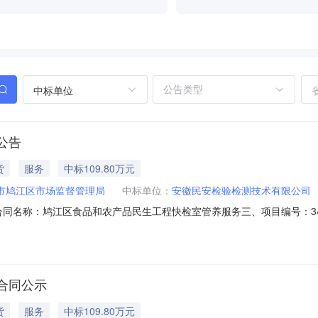
中标单位
公告
货
服务
中标109.80万元
市鸠江区市场监督管理局
中标单位：
安徽民安检验检测技术有限公司
01二、合同名称：鸠江区食品和农产品民生工程快检室管养服务三、项目编号：3402
购人（甲方）：芜湖市鸠江区市场监督管理局地址：芜湖市鸠江区九华北路78
鸠江区清水街道鸠江开发区电子产业园区检验检测产业集聚区F区4楼联系方式
合同公示
货
服务
中标109.80万元