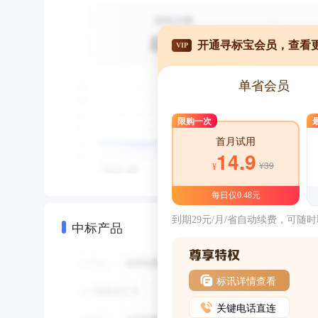
开通寻标宝会员，查看
VIP
单省会员
限购一次
首月试用
14.9
¥39
¥
每日仅0.48元
到期29元/月/省自动续费，可随
中标产品
标讯详情查看
关键电话直连