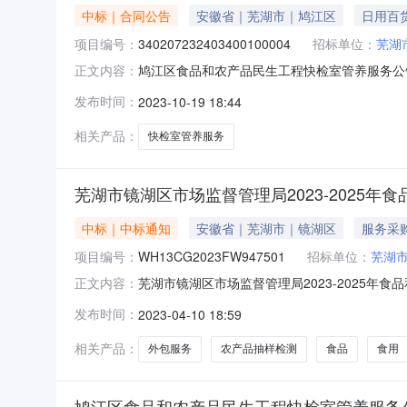
中标｜合同公告
安徽省｜芜湖市｜鸠江区
日用百
项目编号：
340207232403400100004
招标单位：
芜湖
鸠江区食品和农产品民生工程快检室管养服务公告一
正文内容：
340207232403400100004四、
发布时间：
2023-10-19 18:44
九华北路789号联系方式：0553-52239
式：
相关产品：
快检室管养服务
芜湖市镜湖区市场监督管理局2023-2025
中标｜中标通知
安徽省｜芜湖市｜镜湖区
服务采
项目编号：
WH13CG2023FW947501
招标单位：
芜湖
芜湖市镜湖区市场监督管理局2023-2025年食品和食
正文内容：
人信息序单位名称投标报价（元/费率）项目负责人
发布时间：
2023-04-10 18:59
公司29.8510954安徽科博产品检测研究院有限公司
相关产品：
外包服务
农产品抽样检测
食品
食用
鸠江区食品和农产品民生工程快检室管养服务