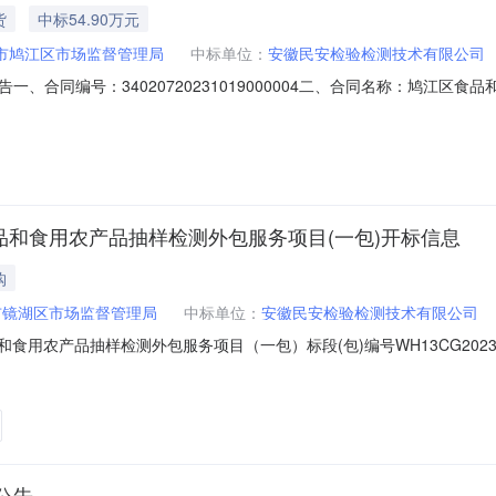
货
中标54.90万元
市鸠江区市场监督管理局
中标单位：
安徽民安检验检测技术有限公司
、合同编号：34020720231019000004二、合同名称：鸠江区
项目名称：鸠江区食品和农产品民生工程快检室管养服务五、合同主体采购人（甲
58供应商（乙方）：安徽民安检验检测技术有限公司地址：安徽省芜湖市弋江区
年食品和食用农产品抽样检测外包服务项目(一包)开标信息
购
市镜湖区市场监督管理局
中标单位：
安徽民安检验检测技术有限公司
用农产品抽样检测外包服务项目（一包）标段(包)编号WH13CG2023FW9475
工期（日历天）1安徽民安检验检测技术有限公司29.6210952安徽中青检
29.851095
公告