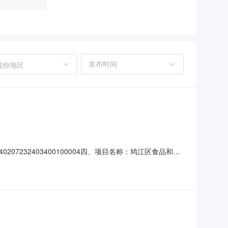
省份地区
07232403400100004四、项目名称：鸠江区食品和农
9号联系方式：0553-5223957供应商（乙方）：安
：15357019630六、合同主要信息主要