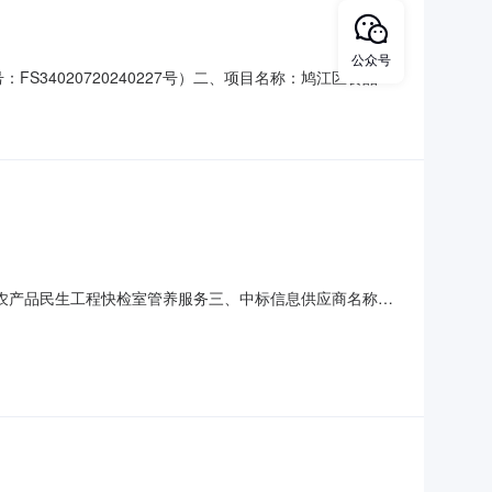
公众号
S34020720240227号）二、项目名称：鸠江区食品和
江区清水街道鸠江开发区电子产业园检验检测产业集聚区F
：对鸠江区已建成的市场监管所检验室8个，农贸市场快检室
区食品和农产品民生工程快检室管养服务三、中标信息供应商名称：
中标金额：1098000元/年四、主要标的信息服务类名
3个，及4个农产品质量安全快速检测室的管养服务服务要