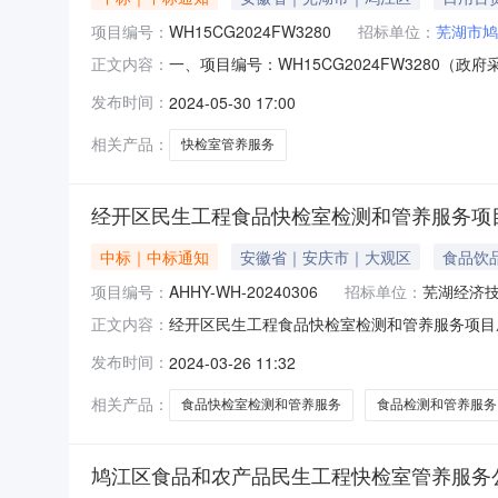
项目编号：
WH15CG2024FW3280
招标单位：
芜湖市鸠
一、项目编号：WH15CG2024FW3280（
正文内容：
安徽民安检验检测技术有限公司供应商地址：安徽
发布时间：
2024-05-30 17:00
称：鸠江区食品和农产品民生工程快检室管养服
求：8个市场
相关产品：
快检室管养服务
经开区民生工程食品快检室检测和管养服务项
中标｜中标通知
安徽省｜安庆市｜大观区
食品饮
项目编号：
AHHY-WH-20240306
招标单位：
芜湖经济
经开区民生工程食品快检室检测和管养服务项目成
正文内容：
开区民生工程食品快检室检测和管养服务项目三
发布时间：
2024-03-26 11:32
测产业集聚区F区4楼。成交金额：209600
湖市玫瑰园农贸市场、芜
相关产品：
食品快检室检测和管养服务
食品检测和管养服务
鸠江区食品和农产品民生工程快检室管养服务