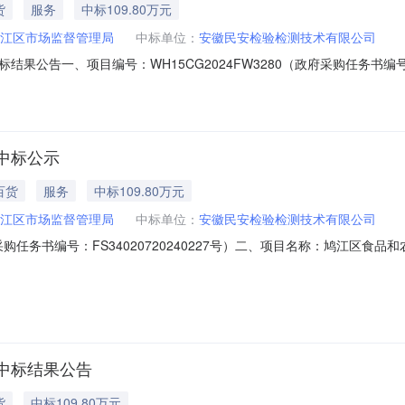
货
服务
中标109.80万元
江区市场监督管理局
中标单位：
安徽民安检验检测技术有限公司
公告一、项目编号：WH15CG2024FW3280（政府采购任务书编号：F
应商名称：安徽民安检验检测技术有限公司供应商地址：安徽省芜湖市鸠
标的信息服务类名称：鸠江区食品和农产品民生工程快检室管养服务服务范围
中标公示
百货
服务
中标109.80万元
江区市场监督管理局
中标单位：
安徽民安检验检测技术有限公司
政府采购任务书编号：FS34020720240227号）二、项目名称：鸠江
省芜湖市鸠江区清水街道鸠江开发区电子产业园检验检测产业集聚区F区4楼
务服务范围：对鸠江区已建成的市场监管所检验室8个，农贸市场快检室1
中标结果公告
货
中标109.80万元