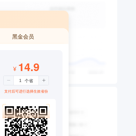
黑金会员
14.9
¥
支付后可进行选择生效省份