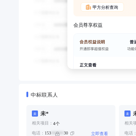
甲方分析查询
会员尊享权益
中标联系人
未*
未
未
个
4
相关项目：
相关
立即查看
电话：
153
30
电话
******