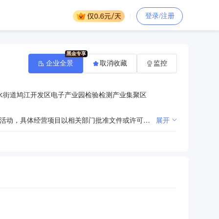
登录/注册
企业全景
取消收藏
监控
水街道鸠江开发区电子产业园检验检测产业集聚区
许可项目：检验检测服务；农产品质量安全检测（依法须经批准的项目，经相关部门批准后方可开展经营活动，具体经营项目以相关部门批准文件或许可证件为准）一般项目：环境保护监测；生态资源监测；人力资源服务（不含职业中介活动、劳务派遣服务）；劳务服务（不含劳务派遣）（除许可业务外，可自主依法经营法律法规非禁止或限制的项目）
展开