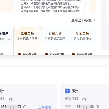
查看全部权益
未*
未*
未
个
个
3
2
项目：
相关项目：
立即查看
：
055
71
电话：
182
30
*******
******