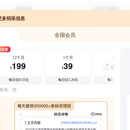
更多招采信息
全国会员
最划算
12个月
1个月
3个月
199
39
99
¥
¥
¥
每日仅0.55元
每日仅1.26元
每日仅1.08元
时取消。