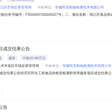
江区市场监督管理局
中标单位：
安徽民安检验检测技术有限公司
政府采购任务书编号：FS34020720240227号）二、项目名称：鸠江
省芜湖市鸠江区清水街道鸠江开发区电子产业园检验检测产业集聚区F区4楼
务服务范围：对鸠江区已建成的市场监管所检验室8个，农贸市场快检室1
目成交结果公告
品
服务
中标20.96万元
技术开发区市场监督管理局
中标单位：
安徽民安检验检测技术有限公司
交结果公告经开区民生工程食品快检室检测和管养服务项目成交结果公告一、项
、成交信息供应商名称：安徽民安检验检测技术有限公司。供应商地址：
.00元/年。四、主要标的信息服务类名称：经开区民生工程食品快检室检测
公告