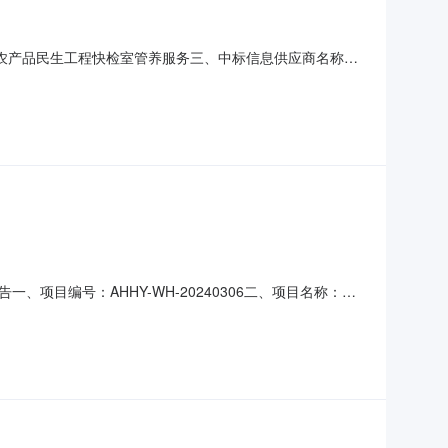
区食品和农产品民生工程快检室管养服务三、中标信息供应商名称：
中标金额：1098000元/年四、主要标的信息服务类名
3个，及4个农产品质量安全快速检测室的管养服务服务要
目编号：AHHY-WH-20240306二、项目名称：经
安徽省芜湖市鸠江区清水街道鸠江开发区电子产业园检验检
和管养服务项目服务范围：龙山、万春2个市场监督管理所及芜