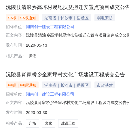
沅陵县清浪乡高坪村易地扶贫搬迁安置点项目成交公
中标｜中标通知
湖南省｜长沙市｜岳麓区
弱电安防
招标单位：
湖南创一建设工程有限公司
沅陵县清浪乡高坪村易地扶贫搬迁安置点项目谈判成交公告公告
正文内容：
下：一、采购项目名称：沅陵县清浪乡高坪村易地扶贫搬迁安置
发布时间：
2020-05-13
2020CG-008三、邀请供应商的情况1、供应商产生
推荐意
相关产品：
搬迁
沅陵县肖家桥乡全家坪村文化广场建设工程成交公告
中标｜中标通知
湖南省｜长沙市｜岳麓区
市政基建
招标单位：
湖南创一建设工程有限公司
沅陵县肖家桥乡全家坪村文化广场建设工程谈判成交公告公告日
正文内容：
一、采购项目名称：沅陵县肖家桥乡全家坪村文化广场建设工程预
发布时间：
2020-03-30
002三、邀请供应商的情况1、供应商产生方式：（）公
评审专
相关产品：
广场
文化
建设工程