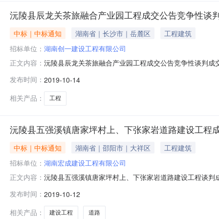
沅陵县辰龙关茶旅融合产业园工程成交公告竞争性谈
中标｜中标通知
湖南省｜长沙市｜岳麓区
工程建筑
招标单位：
湖南创一建设工程有限公司
沅陵县辰龙关茶旅融合产业园工程成交公告竞争性谈判成交
正文内容：
业园工程成交公告于2019年10月12日结束，现将成交
发布时间：
2019-10-14
YLHY-2019-021三、邀请供应商的情况1、供应
人推荐意见评
相关产品：
工程
沅陵县五强溪镇唐家坪村上、下张家岩道路建设工程
中标｜中标通知
湖南省｜邵阳市｜大祥区
工程建筑
招标单位：
湖南宏成建设工程有限公司
沅陵县五强溪镇唐家坪村上、下张家岩道路建设工程谈判成交公
正文内容：
交结果公告如下：一、采购项目名称：沅陵县五强溪镇唐家坪村
发布时间：
2019-10-12
代理编号：YLHY-2019CG-052三、邀请供应商的
供应
相关产品：
建设工程
道路