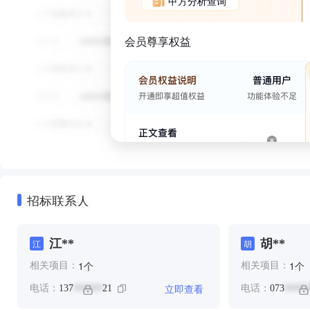
甲方分析查询
会员尊享权益
招标联系人
江**
胡**
江
胡
个
个
1
1
相关项目：
相关项目：
立即查看
电话：
137
21
电话：
073
******
*****