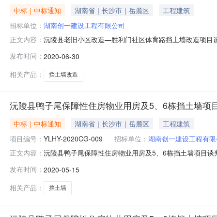
中标｜中标通知
湖南省｜长沙市｜岳麓区
工程建筑
招标单位：
湖南创一建设工程有限公司
沅陵县老旧小区改造—胜利门社区体育路挡土墙改造项目谈判成
正文内容：
束，现将成交结果公告如下：一、采购项目名称：沅陵县老
发布时间：
2020-06-30
2020050522、委托代理编号：YLHY-2020CG
荐方式的推
相关产品：
挡土墙改造
沅陵县鸭子尾保障性住房物业用房及5、6栋挡土墙项
中标｜中标通知
湖南省｜长沙市｜岳麓区
工程建筑
项目编号：
YLHY-2020CG-009
招标单位：
湖南创一建设工程有限
沅陵县鸭子尾保障性住房物业用房及5、6栋挡土墙项目谈判
正文内容：
采购项目名称：沅陵县鸭子尾保障性住房物业用房及5、6栋挡土
发布时间：
2020-05-15
2020CG-009三、邀请供应商的情况1、供应商产生方
相关产品：
挡土墙