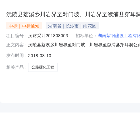
情况
沅陵县荔溪乡川岩界至对门坡、川岩界至溆浦县穿耳
中标｜中标通知
湖南省｜长沙市｜雨花区
项目编号：
沅财采计201808003
招标单位：
湖南紫阳建设工程有
沅陵县荔溪乡川岩界至对门坡、川岩界至溆浦县穿耳洞公路
正文内容：
2018年8月09日结束，现将成交结果公告如下：一、采
发布时间：
2018-08-10
采购计划编号：沅财采计2018080032、委托代理编号：
取采
相关产品：
公路硬化工程
NEW
HOT
5折起