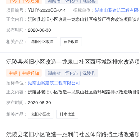
中标｜中标通知
湖南省｜怀化市｜沅陵县
项目编号：
YLHY-2020CG-014
招标单位：
湖南山奚建筑工程有限
沅陵县老旧小区改造—龙泉山社区橡胶厂宿舍改造项目谈判
正文内容：
采购项目名称：沅陵县老旧小区改造—龙泉山社区橡胶厂宿舍改
发布时间：
2020-06-30
2020CG-014三、邀请供应商的情况1、供应商产生方
评审专家
相关产品：
老旧小区改造
宿舍改造
沅陵县老旧小区改造—龙泉山社区西环城路排水改造
中标｜中标通知
湖南省｜怀化市｜沅陵县
招标单位：
湖南山奚建筑工程有限公司
沅陵县老旧小区改造—龙泉山社区西环城路排水改造项目谈判成
正文内容：
束，现将成交结果公告如下：一、采购项目名称：沅陵县老
发布时间：
2020-06-30
2020050502、委托代理编号：YLHY-2020CG
荐方式的
相关产品：
老旧小区改
排水改造
沅陵县老旧小区改造—胜利门社区体育路挡土墙改造