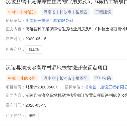
沅陵县鸭子尾保障性住房物业用房及5、6栋挡土墙项
中标｜中标通知
湖南省｜长沙市｜岳麓区
工程建筑
招标单位：
湖南创一建设工程有限公司
沅陵县鸭子尾保障性住房物业用房及5、6栋挡土墙项目谈判成
正文内容：
将成交结果公告如下：一、采购项目名称：沅陵县鸭子尾保障
发布时间：
2020-05-15
2020050022、委托代理编号：YLHY-2020CG
荐方式
相关产品：
挡土墙
沅陵县清浪乡高坪村易地扶贫搬迁安置点项目
中标｜其他公告
湖南省｜长沙市｜岳麓区
弱电安防
项目编号：
财采计202005001
招标单位：
湖南创一建设工程有限
沅陵县清浪乡高坪村易地扶贫搬迁安置点项目谈判成交公告
正文内容：
陵县清浪乡高坪村易地扶贫搬迁安置点项目预算金额：75.872
发布时间：
2020-05-13
情况1、供应商产生方式：()公告邀请()供应商库抽取(
工
相关产品：
搬迁