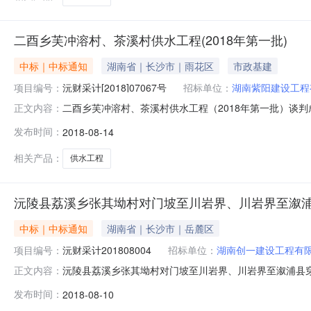
二酉乡芙冲溶村、茶溪村供水工程(2018年第一批)
中标｜中标通知
湖南省｜长沙市｜雨花区
市政基建
项目编号：
沅财采计[2018]07067号
招标单位：
湖南紫阳建设工程
二酉乡芙冲溶村、茶溪村供水工程（2018年第一批）谈判成交
正文内容：
2018年08月13日结束，现将成交结果公告如下：一、项
发布时间：
2018-08-14
沅财采计[2018]07067号2、采购代理编号：HL201
相关产品：
供水工程
沅陵县荔溪乡张其坳村对门坡至川岩界、川岩界至溆
中标｜中标通知
湖南省｜长沙市｜岳麓区
项目编号：
沅财采计201808004
招标单位：
湖南创一建设工程有
沅陵县荔溪乡张其坳村对门坡至川岩界、川岩界至溆浦县穿
正文内容：
川岩界至溆浦县穿耳洞、楠坪村杨花坪至大坳道路延长线于
发布时间：
2018-08-10
浦县穿耳洞、楠坪村杨花坪至大坳道路延长线预算金额：84.59