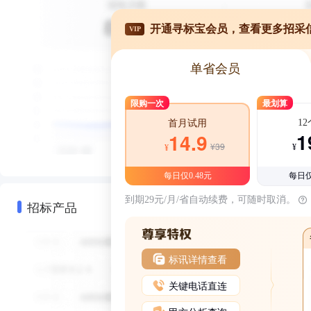
开通寻标宝会员，查看更多招采
VIP
单省会员
限购一次
最划算
1
首月试用
1
14.9
¥39
¥
¥
每日仅0.48元
每日仅
到期29元/月/省自动续费，可随时取消。
招标产品
标讯详情查看
关键电话直连