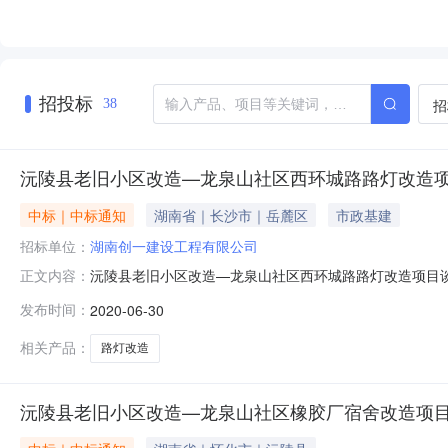
招投标
招
38
沅陵县老旧小区改造—龙泉山社区西环城路路灯改造
中标｜中标通知
湖南省｜长沙市｜岳麓区
市政基建
招标单位：
湖南创一建设工程有限公司
沅陵县老旧小区改造—龙泉山社区西环城路路灯改造项目谈判成
正文内容：
束，现将成交结果公告如下：一、采购项目名称：沅陵县老
发布时间：
2020-06-30
2020050512、委托代理编号：YLHY-2020CG
荐方式的推
相关产品：
路灯改造
沅陵县老旧小区改造—龙泉山社区橡胶厂宿舍改造项