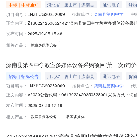
中标｜中标通知
河北省｜唐山市｜滦南县
通讯电子
货物
项目编号：
LNZFCG2025X009
招标单位：
滦南县第四中学
中
Z1302242500521421滦南县第四中学教室多媒体设
正文内容：
山丰晟科技有限公司618,800.00元一、项目编号：LNZF
发布时间：
2025-09-05 15:48
名：滦南县第四中学教室多媒体设备采购成交供应商名称：
相关产品：
教室多媒体设备
滦南县第四中学教室多媒体设备采购项目(第三次)询价
招标｜招标公告
河北省｜唐山市｜滦南县
通讯电子
货物
项目编号：
LNZFCG2025X009
招标单位：
滦南县第四中学
代
V2020公告代码：0613022420250828001采
正文内容：
县采购中心评标方法和标准：null滦南县第四中学教室多媒体
发布时间：
2025-08-29 17:19
策：采购人名称：滦南县第四中学采购人地址：滦南县学苑街
相关产品：
教室多媒体设备
教室多媒体
Z1302242500521401滦南县第四中学教室多媒体