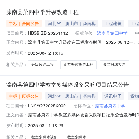
滦南县第四中学升级改造工程
中标｜合同公告
河北省｜唐山市｜滦南县
工程建筑
工程
项目编号：
HBSB-ZB-20251112
招标单位：
滦南县第四中学
滦南县第四中学升级改造工程发布时间：2025-08-12一、合
正文内容：
项目名称：滦南县第四中学食堂升级改造工程五、合同主
发布时间：
2025-08-12 18:16
北省唐山市丰南区唐坊镇石桥沽村老大队院内联系方式：闫诗
相关产品：
升级改造工程
食堂升级改造工程
食堂升级改造
滦南县第四中学教室多媒体设备采购项目结果公告
中标｜废标公告
河北省｜唐山市｜滦南县
通讯电子
货物
项目编号：
LNZFCG2025X009
招标单位：
滦南县第四中学
滦南县第四中学教室多媒体设备采购项目结果公告发布时间：2
正文内容：
项目终止的原因通过资格审查的有效供应商不足三家，本
发布时间：
2025-08-11 18:29
地址：滦南县学苑街与文化路交汇处北侧联系方式：汪焕友03
新燕贺鹏
相关产品：
教室多媒体设备
教室多媒体