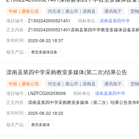
中标｜废标公告
河北省｜唐山市｜滦南县
通讯电子
货物
项目编号：
Z1302242500521401
招标单位：
滦南县第四中学
Z1302242500521401滦南县第四中学教室多媒
正文内容：
Z1302242500521411采购人名称：滦南县第四中
发布时间：
2025-08-22 18:37
机构地址：滦南县行政办公大楼西附楼四楼0420室采购代理机
相关产品：
教室多媒体设备
滦南县第四中学采购教室多媒体(第二次)结果公告
中标｜废标公告
河北省｜唐山市｜滦南县
通讯电子
货物
项目编号：
LNZFCG2025X009
招标单位：
滦南县第四中学
滦南县第四中学采购教室多媒体（第二次）结果公告发布时间：
正文内容：
二、项目终止的原因无供应商通过符合性评审，本次采购
发布时间：
2025-08-22 18:22
滦南县学苑街与文化路交汇处北侧联系方式：曹凤辉0315-
0315-
相关产品：
教室多媒体