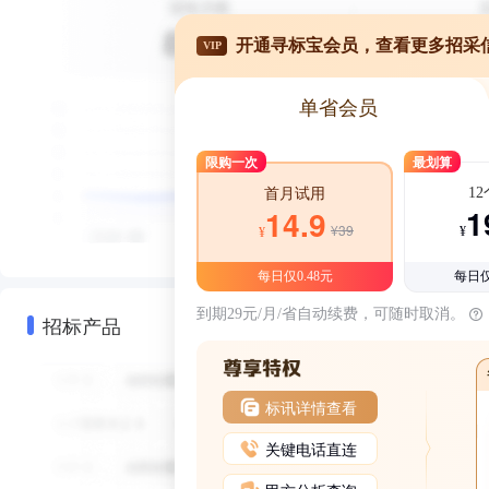
开通寻标宝会员，查看更多招采
VIP
单省会员
限购一次
最划算
1
首月试用
1
14.9
¥39
¥
¥
每日仅0.48元
每日仅
到期29元/月/省自动续费，可随时取消。
招标产品
标讯详情查看
关键电话直连