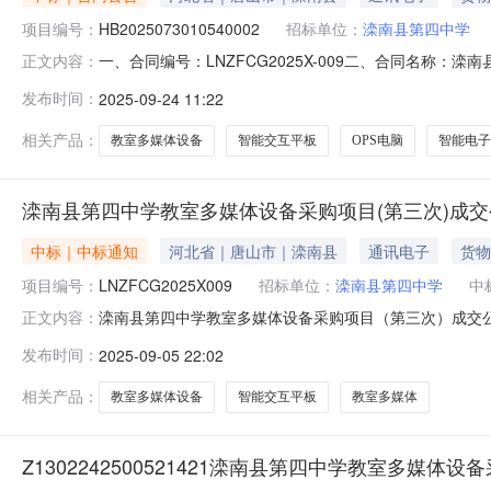
项目编号：
HB2025073010540002
招标单位：
滦南县第四中学
一、合同编号：LNZFCG2025X-009二、合同名称：
正文内容：
采购教室多媒体五、合同主体采购人（甲方）：滦南县第四中
发布时间：
2025-09-24 11:22
业园区建设北路111号元龙大厦1125室联系方式：0315-
相关产品：
教室多媒体设备
智能交互平板
OPS电脑
智能电子
滦南县第四中学教室多媒体设备采购项目(第三次)成交
中标｜中标通知
河北省｜唐山市｜滦南县
通讯电子
货物
项目编号：
LNZFCG2025X009
招标单位：
滦南县第四中学
中
滦南县第四中学教室多媒体设备采购项目（第三次）成交公告
正文内容：
供应商地址供应商编码唐山丰晟科技有限公司河北省唐山市高新
发布时间：
2025-09-05 22:02
货物品牌规格型号数量单价中标金额下浮率费率优惠率优惠
有限，详见分
相关产品：
教室多媒体设备
智能交互平板
教室多媒体
Z1302242500521421滦南县第四中学教室多媒体