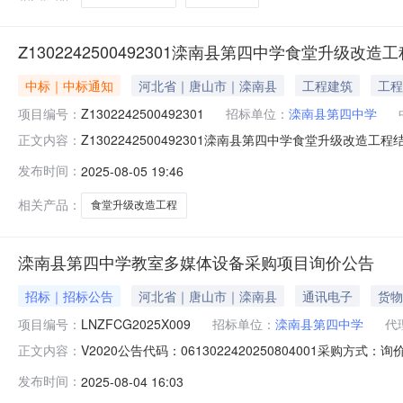
Z1302242500492301滦南县第四中学食堂升级改造
中标｜中标通知
河北省｜唐山市｜滦南县
工程建筑
工程
项目编号：
Z1302242500492301
招标单位：
滦南县第四中学
Z1302242500492301滦南县第四中学食堂升级改造
正文内容：
限公司1,700,500.00元一、项目编号：HB20250
发布时间：
2025-08-05 19:46
中标供应商地址：河北省唐山市丰南区唐坊镇石桥沽村老大
相关产品：
食堂升级改造工程
滦南县第四中学教室多媒体设备采购项目询价公告
招标｜招标公告
河北省｜唐山市｜滦南县
通讯电子
货物
项目编号：
LNZFCG2025X009
招标单位：
滦南县第四中学
代
V2020公告代码：0613022420250804001采
正文内容：
南县采购中心评标方法和标准：null滦南县第四中学教室多媒
发布时间：
2025-08-04 16:03
名称：滦南县第四中学采购人地址：滦南县学苑街与文化路交