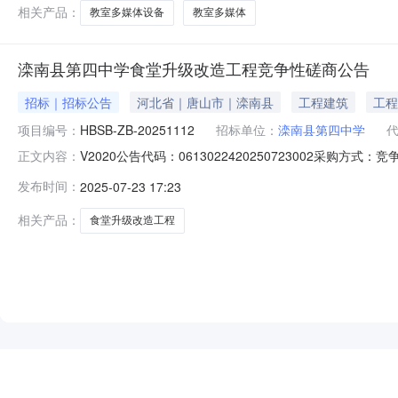
相关产品：
教室多媒体设备
教室多媒体
滦南县第四中学食堂升级改造工程竞争性磋商公告
招标｜招标公告
河北省｜唐山市｜滦南县
工程建筑
工程
项目编号：
HBSB-ZB-20251112
招标单位：
滦南县第四中学
V2020公告代码：0613022420250723002采购
正文内容：
河北晟博工程项目管理有限公司评标方法和标准：null滦南县第
发布时间：
2025-07-23 17:23
采购政策：null采购人名称：滦南县第四中学采购人地址：
相关产品：
食堂升级改造工程
NEW
HOT
5折起