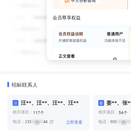
甲方分析查询
会员尊享权益
招标联系人
汪**、汪**、汪**、汪**
姜**、张*
汪
姜
汪**、汪*
个
个
117
54
相关项目：
相关项目：
立即查看
电话：
133
44
电话：
031
******
*******