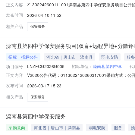
Z1302242600111001滦南县第四中学保安服务项目公
正文内容：
山至尚保安服务有限公司1,859,998.26元一、项目编号：
发布时间：
2026-04-10 11:52
南县第四中学购买保安服务-1包中标供应商名称：唐山至尚
相关产品：
保安服务
滦南县第四中学保安服务项目(双盲+远程异地+分散评
招标｜招标公告
河北省｜唐山市｜滦南县
弱电安防
服务
项目编号：
LNZFCG2026G005
招标单位：
滦南县第四中学
代
V2020公告代码：0113022420260317001采
正文内容：
南县采购中心评标方法和标准：null滦南县第四中学保安服务
发布时间：
2026-03-17 15:23
政府采购政策：采购人名称：滦南县第四中学采购人地址：滦
相关产品：
保安服务
滦南县第四中学保安服务
采购意向
河北省｜唐山市｜滦南县
弱电安防
服务
预