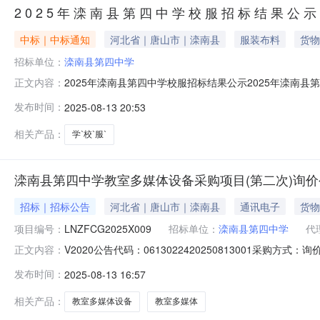
2 0 2 5 年 滦 南 县 第 四 中 学 校 服 招 标 结 果 公 示
中标｜中标通知
河北省｜唐山市｜滦南县
服装布料
货物
招标单位：
滦南县第四中学
2025年滦南县第四中学校服招标结果公示2025年滦南县第
正文内容：
发布时间：
2025-08-13 20:53
相关产品：
学`校`服`
滦南县第四中学教室多媒体设备采购项目(第二次)询价
招标｜招标公告
河北省｜唐山市｜滦南县
通讯电子
货物
项目编号：
LNZFCG2025X009
招标单位：
滦南县第四中学
代
V2020公告代码：0613022420250813001采
正文内容：
县采购中心评标方法和标准：null滦南县第四中学教室多媒体
发布时间：
2025-08-13 16:57
策：采购人名称：滦南县第四中学采购人地址：滦南县学苑街
相关产品：
教室多媒体设备
教室多媒体