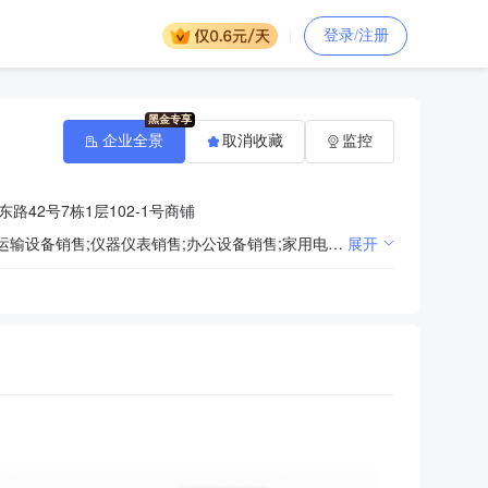
登录/注册
企业全景
取消收藏
监控
42号7栋1层102-1号商铺
一般项目：五金产品零售;建筑材料销售;电线、电缆经营;金属制品销售;电子产品销售;机械设备销售;铁路运输设备销售;仪器仪表销售;办公设备销售;家用电器销售;家用电器零配件销售;家用电器安装服务;日用电器修理;体育用品及器材零售;办公用品销售;劳动保护用品销售;家具安装和维修服务;家具销售;文化用品设备出租;办公设备耗材销售;日用百货销售;针纺织品销售;户外用品销售;电子元器件零售;服装服饰零售;服装服饰出租;服装辅料销售;非公路休闲车及零配件销售;食用农产品零售;集贸市场管理服务;厨具卫具及日用杂品零售;第二类医疗器械销售;第一类医疗器械销售;金属材料销售;新型金属功能材料销售;日用玻璃制品销售;防腐材料销售;保温材料销售;灯具销售;光学仪器销售;照明器具销售;计算机软硬件及辅助设备零售;工程管理服务;土石方工程施工;园林绿化工程施工;体育场地设施工程施工;消防器材销售;卫生洁具销售;金属门窗工程施工;农业机械销售;灌溉服务;广告设计、代理;个人卫生用品销售;建筑工程机械与设备租赁;煤炭及制品销售;粮油仓储服务;农副食品加工专用设备销售。（除依法须经批准的项目外，凭营业执照依法自主开展经营活动）许可项目：建筑劳务分包;住宅室内装饰装修;建设工程施工;食品销售。（依法须经批准的项目，经相关部门批准后方可开展经营活动，具体经营项目以相关部门批准文件或许可证件为准）
展开