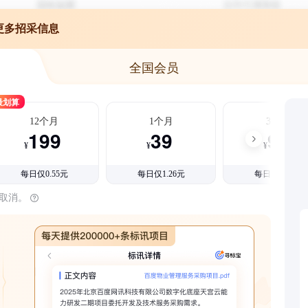
更多招采信息
全国会员
最划算
12个月
1个月
3个月
199
39
99
¥
¥
¥
每日仅0.55元
每日仅1.26元
每日仅1.08元
时取消。