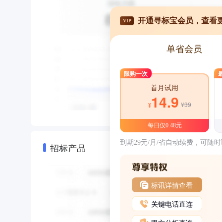
开通寻标宝会员，查看
VIP
单省会员
限购一次
首月试用
14.9
¥39
¥
每日仅0.48元
到期29元/月/省自动续费，可随
招标产品
标讯详情查看
关键电话直连