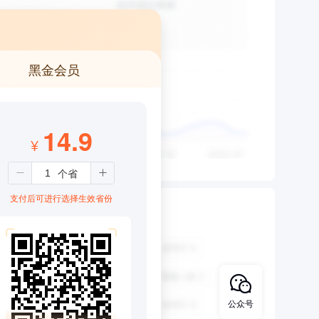
黑金会员
14.9
¥
支付后可进行选择生效省份
公众号