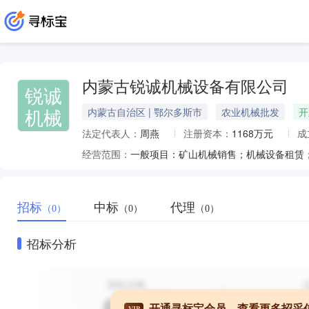
内蒙古锐诚机械设备有限公司
锐诚
机械
内蒙古自治区 | 鄂尔多斯市
农业机械批发
开
法定代表人：
周燕
注册资本：
1168万元
成
经营范围：
招标
中标
代理
（0）
（0）
（0）
招标分析
开通寻标宝会员，查看更多招采
VIP