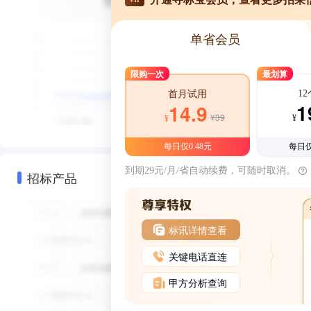
单省会员
限购一次
最划算
1
首月试用
1
14.9
¥39
¥
¥
每日仅0.48元
每日仅
到期29元/月/省自动续费，可随时取消。
招标产品
标讯详情查看
关键电话直连
甲方分析查询