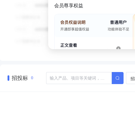
会员尊享权益
招投标
招
0