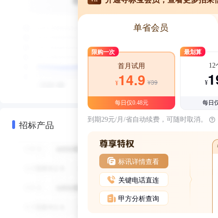
单省会员
限购一次
最划算
1
首月试用
1
14.9
¥39
¥
¥
每日仅0.48元
每日仅
到期29元/月/省自动续费，可随时取消。
招标产品
标讯详情查看
关键电话直连
甲方分析查询