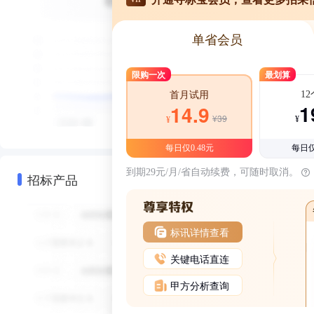
单省会员
限购一次
最划算
1
首月试用
1
14.9
¥39
¥
¥
每日仅0.48元
每日仅
到期29元/月/省自动续费，可随时取消。
招标产品
标讯详情查看
关键电话直连
甲方分析查询