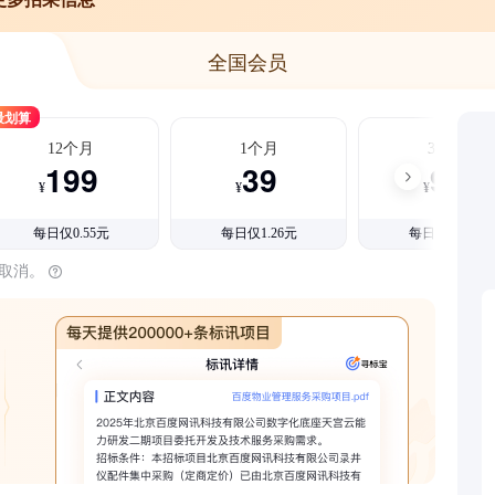
全国会员
最划算
12个月
1个月
3个月
199
39
99
¥
¥
¥
每日仅0.55元
每日仅1.26元
每日仅1.08元
时取消。