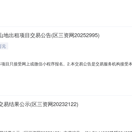
52995标的物权属人佛山市三水区南山镇六和村新田股份经济合作社二竞得者巫国英
最高报价是否竞得404巫国英28000.00元/宗·年是674甘**0.00
出租项目交易公告(区三资网20252995)
万元
：1.本项目只接受网上或微信小程序报名。2.本交易公告是交易服务机构
实性负责。3.本项目不组织实地查看，资产以现状为准，本公告提供的
必须仔细审查本项目的情况、权属情况及合法性是否存在未解决的纠纷等
果公示(区三资网20232122)