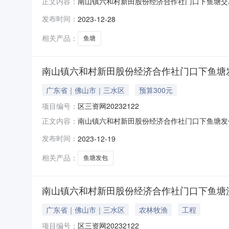
南山镇六和村新田股份经济合作社门口下鱼塘交易结果公示
正文内容：
产财务管理服务中心于2023年12月28日对
发布时间：
2023-12-28
网20232122标的物权属人佛山市三水区南山镇六
相关产品：
鱼塘
南山镇六和村新田股份经济合作社门口下鱼塘发包项
广东省｜佛山市｜三水区
预算300元
项目编号：
区三资网20232122
南山镇六和村新田股份经济合作社门口下鱼塘发包项目交易公
正文内容：
20232122温馨提示：1.本项目只接受网
发布时间：
2023-12-19
由项目权属人对信息的真实性负责。3.本项目
相关产品：
鱼塘发包
南山镇六和村新田股份经济合作社门口下鱼塘
广东省｜佛山市｜三水区
农林牧渔
工程
项目编号：
区三资网20232122