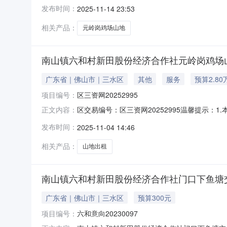
号六和意向20250095区交易编号区三资网202
发布时间：
2025-11-14 23:53
宗·年三参与竞投的单位及最高报价竞投席位号竞投单位
相关产品：
元岭岗鸡场山地
南山镇六和村新田股份经济合作社元岭岗鸡场山地
广东省｜佛山市｜三水区
其他
服务
预算2.80
项目编号：
区三资网20252995
区交易编号：区三资网20252995温馨提示
正文内容：
属人以书面形式提供，由项目权属人对信息的真
发布时间：
2025-11-04 14:46
目的任何担保。请竞投意向人在报名参与竞投前
样查看项目的实际情况，未看样的竞
相关产品：
山地出租
南山镇六和村新田股份经济合作社门口下鱼塘交易结
广东省｜佛山市｜三水区
预算300元
项目编号：
六和意向20230097