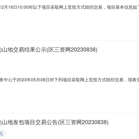
23年12月18日10:00对以下项目采取网上竞投方式组织交易，项目基本
号:1040019);交易底价300.00元/宗·年因该项目在网上竞投期间
日期：2023年12月18日
地交易结果公示(区三资网20230838)
中心于2023年05月08日对下列项目采取网上竞投方式组织交易，现
230838标的物权属人佛山市三水区南山镇六和村新田股份经济合作社二竞得者刘
投单位最高报价是否竞得099刘文中5000.00元/宗·年是四交易地点
地发包项目交易公告(区三资网20230838)
元