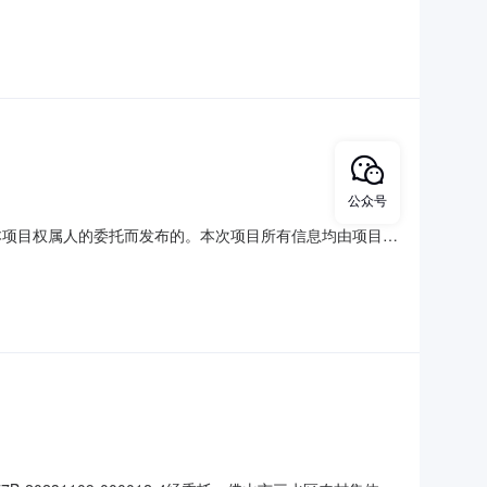
成交金额28000.00元/宗·年交易底价28000.00元/
元/宗·年否四交易地点代理机构：佛山市三
公众号
接受本项目权属人的委托而发布的。本次项目所有信息均由项目权
项目说明和提供的图片资料等，仅供竞投人参考，不构成对项
（不限于上述情形），是否存在其他瑕疵；并请亲自实地看