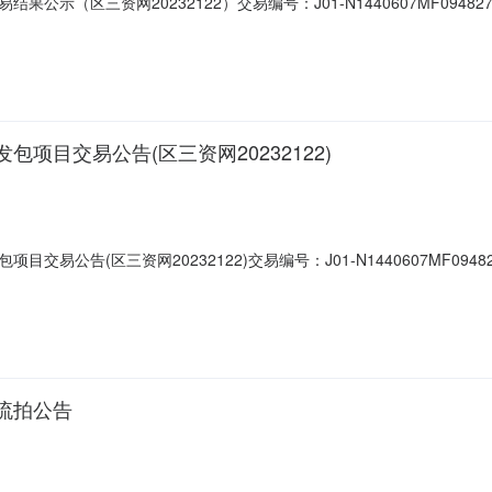
（区三资网20232122）交易编号：J01-N1440607MF0948277B
下列项目采取网上竞投方式组织交易，现将交易结果信息公示如下：一项目名称
和村新田股份经济合作社二竞得者曾浩辉成交金额300.00元/宗·年交易底价3
目交易公告(区三资网20232122)
告(区三资网20232122)交易编号：J01-N1440607MF0948277
上或微信小程序报名。2.本交易公告是交易服务机构接受本项目权属人的委
不组织实地查看，资产以现状为准，本公告提供的项目说明和提供的图片
流拍公告