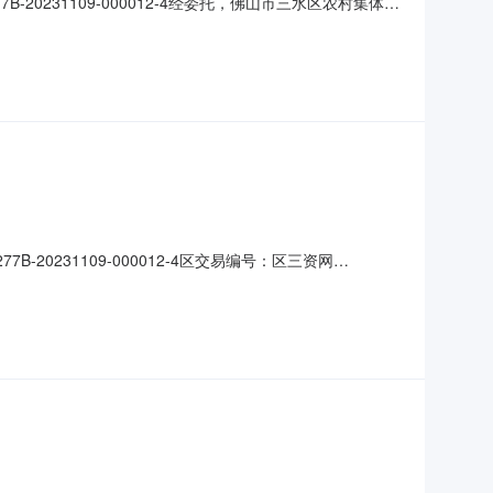
-20231109-000012-4经委托，佛山市三水区农村集体资
门口下鱼塘项目编号六和意向20230097区交易编号区三资
00.00元/宗·年三
B-20231109-000012-4区交易编号：区三资网
托而发布的。本次项目所有信息均由项目权属人以书面形式提供，
资料等，仅供竞投人参考，不构成对项目的任何担保。请