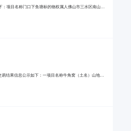
信息如下：项目名称门口下鱼塘标的物权属人佛山市三水区南山镇
无人报价，竞投失败。如该项目重新组织竞投活动的，另行发布交易
将交易结果信息公示如下：一项目名称牛角窝（土名）山地项
文中成交金额5000.00元/宗·年交易底价5000.00元/
代理机构：佛山市三水区农村集体资产财务管理服务中心网址