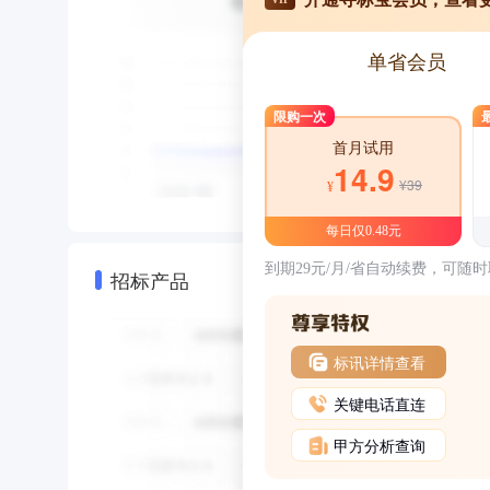
单省会员
限购一次
首月试用
14.9
¥39
¥
每日仅0.48元
到期29元/月/省自动续费，可随
招标产品
标讯详情查看
关键电话直连
甲方分析查询