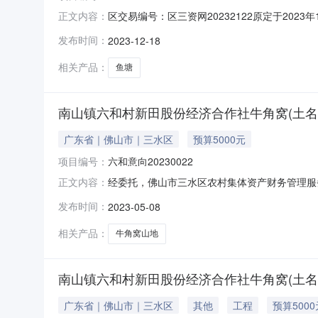
区交易编号：区三资网20232122原定于20
正文内容：
六和村新田股份经济合作社资产面积0.87亩(单元
发布时间：
2023-12-18
公告。佛山市三水区农村集体资产财务管理服务中心
相关产品：
鱼塘
南山镇六和村新田股份经济合作社牛角窝(土名)山
广东省｜佛山市｜三水区
预算5000元
项目编号：
六和意向20230022
经委托，佛山市三水区农村集体资产财务管理服务
正文内容：
目编号六和意向20230022交易编号区三资网20
发布时间：
2023-05-08
宗·年三参与竞投的单位及最高报价竞投席位号竞
相关产品：
牛角窝山地
南山镇六和村新田股份经济合作社牛角窝(土名)山
广东省｜佛山市｜三水区
其他
工程
预算5000