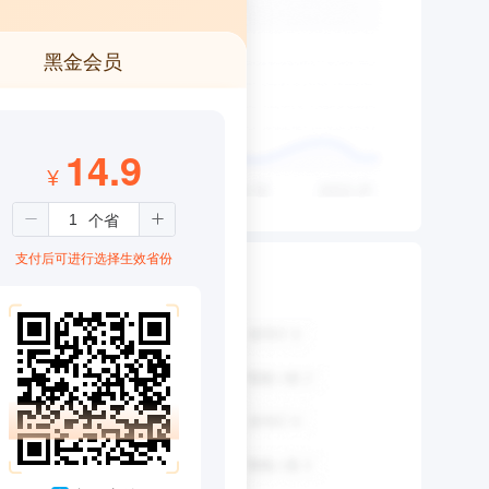
黑金会员
14.9
¥
支付后可进行选择生效省份