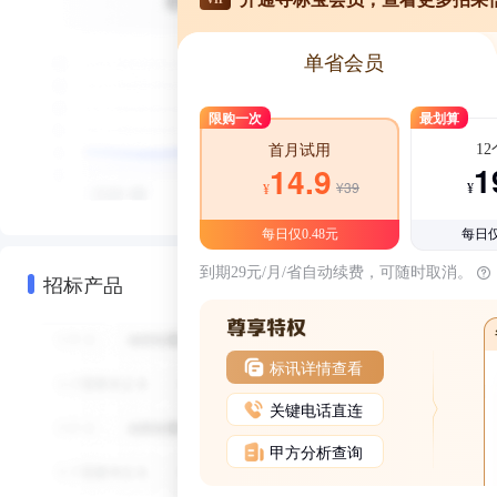
单省会员
限购一次
最划算
1
首月试用
1
14.9
¥39
¥
¥
每日仅0.48元
每日仅
到期29元/月/省自动续费，可随时取消。
招标产品
标讯详情查看
关键电话直连
甲方分析查询