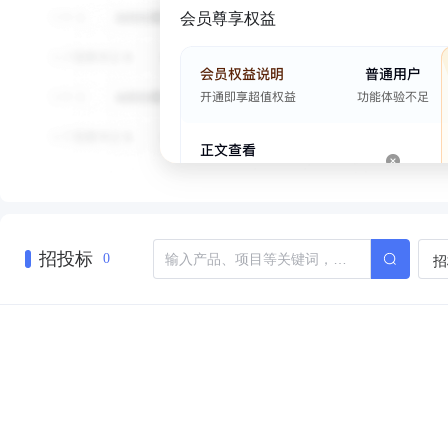
会员尊享权益
招投标
招
0