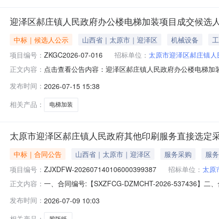
迎泽区郝庄镇人民政府办公楼电梯加装项目成交候选
中标｜候选人公示
山西省｜太原市｜迎泽区
机械设备
工
项目编号：
ZKGC2026-07-016
招标单位：
太原市迎泽区郝庄镇人
点击查看公告内容：迎泽区郝庄镇人民政府办公楼电梯加装项
正文内容：
发布时间：
2026-07-15 15:38
相关产品：
电梯加装
太原市迎泽区郝庄镇人民政府其他印刷服务直接选定
中标｜合同公告
山西省｜太原市｜迎泽区
服务采购
服务
项目编号：
ZJXDFW-202607140106000399387
招标单位：
太原
一、合同编号:【SXZFCG-DZMCHT-2026-537
正文内容：
202607140106000399387】四、项目名称
发布时间：
2026-07-09 10:03
太原市迎泽区朝阳街58号联系人：陈毅东供应商（乙方）
要标的名称
相关产品：
胶版纸