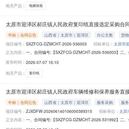
相关产品：
电梯加装
太原市迎泽区郝庄镇人民政府复印纸直接选定采购合
中标｜合同公告
山西省｜太原市｜迎泽区
办公文教
货物
项目编号：
SXZFCG-DZMCHT-2026-536003
招标单位：
太原市
一、合同编号:【SXZFCG-DZMCHT-2026-53
正文内容：
镇人民政府复印纸采购订单】五、合同主体采购人（甲方
发布时间：
2026-07-07 16:10
西同晟志鑫科技有限公司】地址：汇丰街道联系人：梁瑾六、合
列;
相关产品：
复印纸
太原市迎泽区郝庄镇人民政府车辆维修和保养服务直
中标｜合同公告
山西省｜太原市｜迎泽区
服务采购
服务
项目编号：
ZJXDFW-202606140106000389315
招标单位：
太原
一、合同编号:【SXZFCG-DZMCHT-2026-531
正文内容：
202606140106000389315】四、项目名称