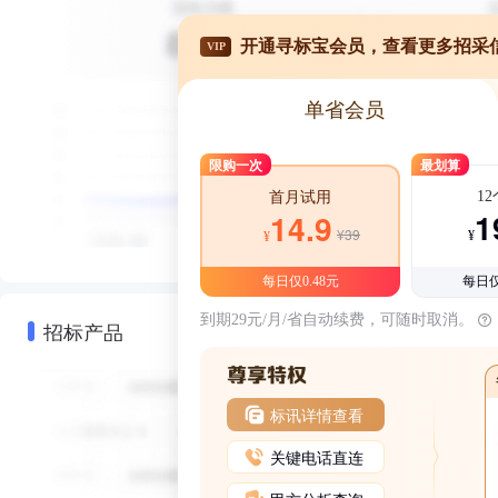
开通寻标宝会员，查看更多招采
VIP
单省会员
限购一次
最划算
1
首月试用
1
14.9
¥39
¥
¥
每日仅0.48元
每日仅
到期29元/月/省自动续费，可随时取消。
招标产品
标讯详情查看
关键电话直连