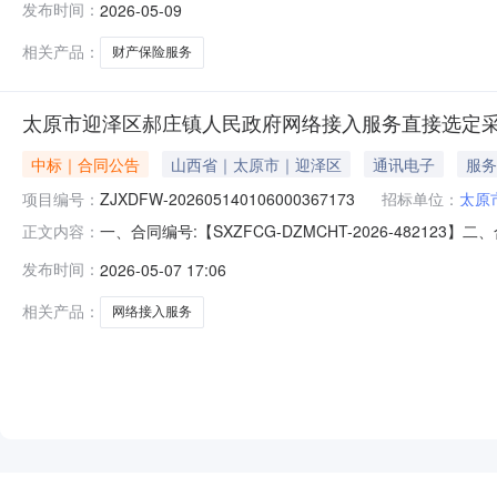
发布时间：
2026-05-09
相关产品：
财产保险服务
太原市迎泽区郝庄镇人民政府网络接入服务直接选定
中标｜合同公告
山西省｜太原市｜迎泽区
通讯电子
服务
项目编号：
ZJXDFW-202605140106000367173
招标单位：
太原
一、合同编号:【SXZFCG-DZMCHT-2026-482
正文内容：
202605140106000367173】四、项目名称
发布时间：
2026-05-07 17:06
太原市迎泽区郝庄正街63号联系人：郑琳供应商（乙方）
息1、主要
相关产品：
网络接入服务
NEW
HOT
5折起