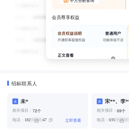
甲方分析查询
会员尊享权益
招标联系人
未*
宋**、李*
未
宋
个
个
72
69
相关项目：
相关项目：
立即查看
电话：
182
47
电话：
035
******
*******