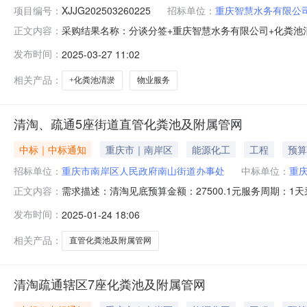
项目编号：
XJJG202503260225
招标单位：
重庆智慧水务有限公
采购结果名称：分谈分签+重庆智慧水务有限公司+化粪池清淤
正文内容：
的询价书询价书编号：XJ202503241085采购方案名
发布时间：
2025-03-27 11:02
与方式：公开询价发布时间：2025-03-2413:18报价截
相关产品：
+化粪池清淤
物业服务
清淘、疏通5座街道直管化粪池及附属管网
中标｜中标通知
重庆市｜南岸区
能源化工
工程
预算
招标单位：
重庆市南岸区人民政府南山街道办事处
中标单位：
重
需求描述：清淘见底预算金额：27500.1元服务周期：1
正文内容：
公告：分包名称供应商名称报价金额成交金额实际成交金
发布时间：
2025-01-24 18:06
27500.027500.027500.00-成交2025-01-2416:20:26
相关产品：
直管化粪池及附属管网
清淘疏通辖区7座化粪池及附属管网