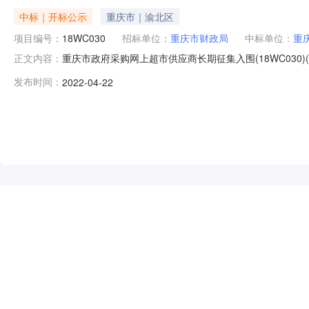
中标｜开标公示
重庆市｜渝北区
项目编号：
18WC030
招标单位：
重庆市财政局
中标单位：
重
重庆市政府采购网上超市供应商长期征集入围(18WC030)
正文内容：
府采购网上超市供应商长期征集入围三、中标（成交）信息
发布时间：
2022-04-22
址：重庆市江津区几江街道津西路城南商业街C幢24号供
科技有限公司供应
NEW
HOT
5折起