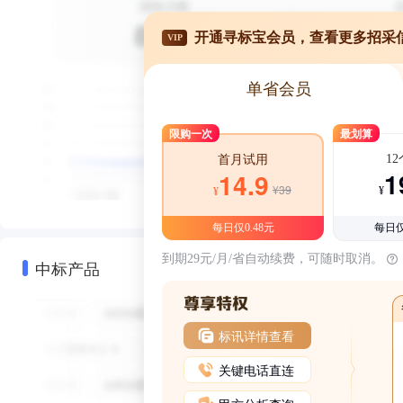
开通寻标宝会员，查看更多招采
VIP
单省会员
限购一次
最划算
1
首月试用
1
14.9
¥39
¥
¥
每日仅0.48元
每日仅
到期29元/月/省自动续费，可随时取消。
中标产品
标讯详情查看
关键电话直连