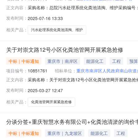
采购名称：总院污水处理系统化粪池清掏、维护采购编号：1
正文内容：
称报价金额成交金额实际成交金额评审方式评审结果需求日期成交
发布时间：
2025-07-16 13:33
2025-07-1612:13:49第1中选人信息来源：
相关产品：
污水处理系统化粪池清掏、维护
关于对崇文路12号小区化粪池管网开展紧急抢修
中标｜中标通知
重庆市｜南岸区
能源化工
工程
预算
项目编号：
10851761
招标单位：
重庆市南岸区人民政府南山街道
采购名称：关于对崇文路12号小区化粪池管网开展紧急抢修采
正文内容：
公告：分包名称供应商名称报价金额成交金额实际成交金额
发布时间：
2025-03-27 12:47
司23000.023000.023000.00-成交2025-03-2711:2
相关产品：
化粪池管网开展紧急抢修
分谈分签+重庆智慧水务有限公司+化粪池清淤的询价
中标｜中标通知
重庆市｜九龙坡区
能源化工
工程