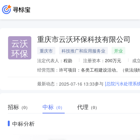
重庆市云沃环保科技有限公司
云沃
环保
重庆市
科技推广和应用服务业
开业
法定代表人：
程勋
注册资本：
200万元
成
经营范围：
最新动态：
参与
[总院污水处理系
2025-07-16 13:33
招标
中标
代理
（0）
（0）
（0）
中标分析