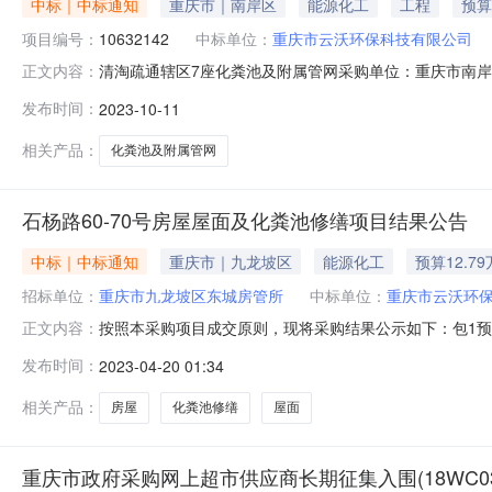
中标｜中标通知
重庆市｜南岸区
能源化工
工程
预算
项目编号：
10632142
中标单位：
重庆市云沃环保科技有限公司
清淘疏通辖区7座化粪池及附属管网采购单位：重庆市南岸区南
正文内容：
10632142评审结果公告分包名称供应商名称报价金额
发布时间：
2023-10-11
限公司34675.034675.034675.00-成交2023-10-11已
相关产品：
化粪池及附属管网
石杨路60-70号房屋屋面及化粪池修缮项目结果公告
中标｜中标通知
重庆市｜九龙坡区
能源化工
预算12.7
招标单位：
重庆市九龙坡区东城房管所
中标单位：
重庆市云沃环
按照本采购项目成交原则，现将采购结果公示如下：包1预算合
正文内容：
采购人预算(单价):￥127,904.88数量:1(项)小计(
发布时间：
2023-04-20 01:34
沃环保科技有限公司报价时间：2023-04-1910:02:4
相关产品：
房屋
化粪池修缮
屋面
重庆市政府采购网上超市供应商长期征集入围(18WC03