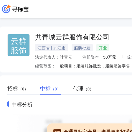
共青城云群服饰有限公司
云群
服饰
江西省 | 九江市
服装批发
开业
法定代表人：
叶青云
注册资本：
50万元
成
经营范围：
一般项目：服装服饰批发，服装服饰零售
招标
中标
代理
（0）
（0）
（0）
中标分析
开通寻标宝会员，查看更多招采
VIP