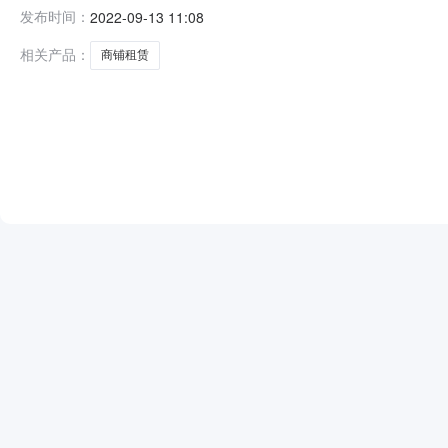
（原财政局办公楼）2栋一处商铺五年期租赁权项目交易
发布时间：
2022-09-13 11:08
栋一处商铺五年期租赁权项目标的评估结果：28,165.00元/月标
相关产品：
商铺租赁