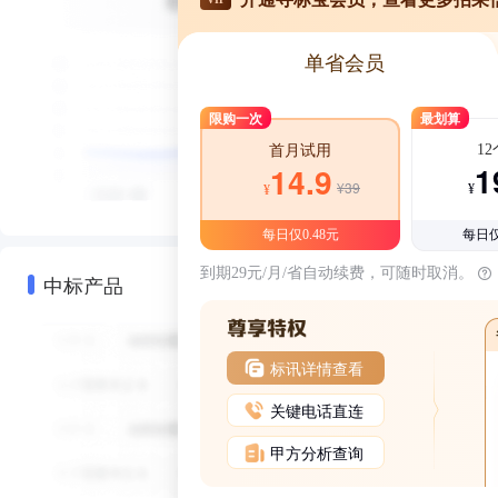
单省会员
限购一次
最划算
1
首月试用
1
14.9
¥39
¥
¥
每日仅0.48元
每日仅
到期29元/月/省自动续费，可随时取消。
中标产品
标讯详情查看
关键电话直连
甲方分析查询