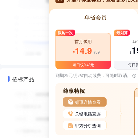
单省会员
限购一次
最划算
1
首月试用
1
14.9
¥39
¥
¥
每日仅0.48元
每日仅
到期29元/月/省自动续费，可随时取消。
招标产品
标讯详情查看
关键电话直连
甲方分析查询