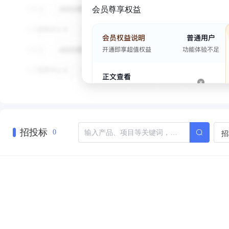
会员尊享权益
招投标
招
0