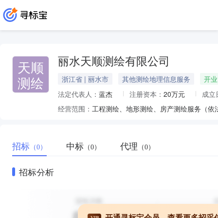
丽水天顺测绘有限公司
天顺
测绘
浙江省 | 丽水市
其他测绘地理信息服务
开业
法定代表人：
蓝杰
注册资本：
20万元
成立
经营范围：
工程测绘、地形测绘、房产测绘服务（依
招标
中标
代理
（0）
（0）
（0）
招标分析
开通寻标宝会员，查看更多招采
VIP