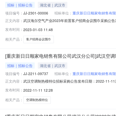
招标｜招标公告
湖北省｜武汉市
项目编号：
JJ-2301-00006
招标单位：
重庆新日日顺家电销售有限
武汉海尔空气产业2023年前置客户招商会议围巾采购公告发
正文内容：
门：重庆新日日顺家电销售有限公司武汉分公司招标地址：海尔
发布时间：
2023-01-03 11:48
标方式：邀请加公开交货地点和时间：物资名称及数量：
商业信誉和
相关产品：
客户招商会议围巾
[重庆新日日顺家电销售有限公司武汉分公司]武汉空
招标｜招标公告
湖北省｜武汉市
项目编号：
JJ-2211-09737
招标单位：
重庆新日日顺家电销售有限
武汉空调制热模特位招标采购公告发布日期：2022-11-
正文内容：
有限公司武汉分公司招标地址：海尔招标网()一、项目内容
发布时间：
2022-11-11 12:28
数量：请点击左下角物资明细表查看。二、投标人资格要
停业、财产被接
相关产品：
空调制热模特位