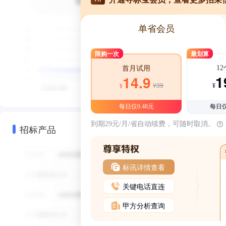
单省会员
限购一次
最划算
1
首月试用
1
14.9
¥39
¥
¥
每日仅0.48元
每日仅
到期29元/月/省自动续费，可随时取消。
招标产品
标讯详情查看
关键电话直连
甲方分析查询