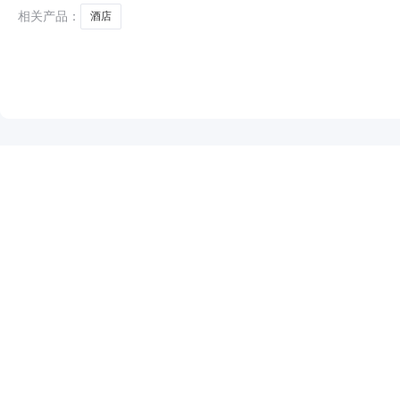
府饭店；武
相关产品：
酒店
NEW
HOT
5折起
暂时没有搜索结果…